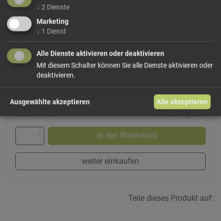
- der Gutscheinbetrag wird automatisch vom geschuldeten
↓
2
Dienste
Betrag abgezogen
Marketing
- Übersteigt der Gutschweinwert den geschuldeten Betrag
↓
1
Dienst
bleibt der Rest natürlich erhalten und kann das
nächste Mal verwendet werden
Alle Dienste aktivieren oder deaktivieren
- Reicht der Gutscheinwert nicht aus um den geschuldeten
Mit diesem Schalter können Sie alle Dienste aktivieren oder
Betrag zu decken bezahlen Sie die Differenz wie
deaktivieren.
gewohnt.
Ausgewählte akzeptieren
Alle akzeptieren
Größe: 1 St
Preis: 75,00 €
In den Warenkorb
weiter einkaufen
Teile dieses Produkt auf: