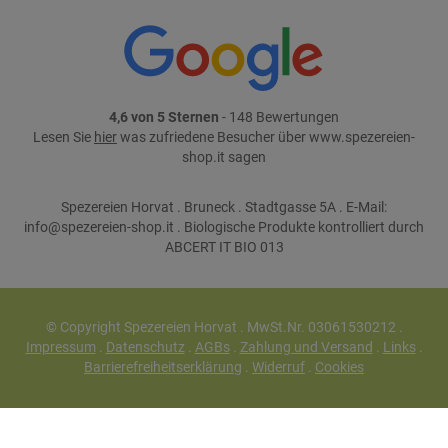
4,6 von 5 Sternen
- 148 Bewertungen
Lesen Sie
hier
was zufriedene Besucher über www.spezereien-
shop.it sagen
Spezereien Horvat . Bruneck . Stadtgasse 5A . E-Mail:
info@spezereien-shop.it . Biologische Produkte kontrolliert durch
ABCERT IT BIO 013
© Copyright Spezereien Horvat . MwSt.Nr. 03061530212 .
Impressum
.
Datenschutz
.
AGBs
.
Zahlung und Versand
.
Links
.
Barrierefreiheitserklärung
.
Widerruf
.
Cookies