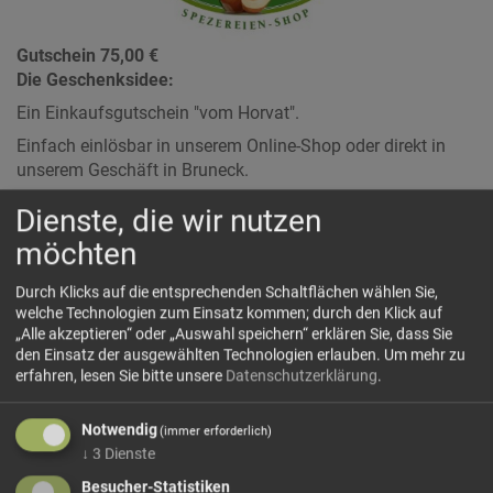
Gutschein 75,00 €
Die Geschenksidee:
Ein Einkaufsgutschein "vom Horvat".
Einfach einlösbar in unserem Online-Shop oder direkt in
unserem Geschäft in Bruneck.
Und so geht's:
Dienste, die wir nutzen
Legen Sie den Gutschein "vom Horvat" wie ein normales
möchten
Produkt in den Warenkorb.
Nach Bezahlung der Bestellung erhalten Sie eine
Durch Klicks auf die entsprechenden Schaltflächen wählen Sie,
Bestätigungsmail mit dem Gutschein als Anlage in Form
welche Technologien zum Einsatz kommen; durch den Klick auf
einer PDF-Datei an die angegebene E-Mailadresse
„Alle akzeptieren“ oder „Auswahl speichern“ erklären Sie, dass Sie
den Einsatz der ausgewählten Technologien erlauben.
Um mehr zu
zugeschickt.
erfahren, lesen Sie bitte unsere
Datenschutzerklärung
.
Einlösen:
- Produkte auswählen und in den Warenkorb legen
Notwendig
(immer erforderlich)
- den Gutscheincode in das dafür vorgesehene Feld im
↓
3
Dienste
Warenkorb eingeben und auf einlösen klicken
Besucher-Statistiken