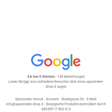
In den Warenkorb
weiter einkaufen
Teile dieses Produkt auf:
4,6 von 5 Sternen
- 148 Bewertungen
Lesen Sie
hier
was zufriedene Besucher über www.spezereien-
shop.it sagen
Spezereien Horvat . Bruneck . Stadtgasse 5A . E-Mail:
info@spezereien-shop.it . Biologische Produkte kontrolliert durch
ABCERT IT BIO 013