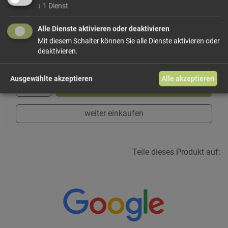
Dieses Produkt führen wir lose.
Wählen Sie Ihre
↓
1
Dienst
Variante!
Alle Dienste aktivieren oder deaktivieren
Mit diesem Schalter können Sie alle Dienste aktivieren oder
deaktivieren.
ab 0,24 € / 100g
Ausgewählte akzeptieren
Alle akzeptieren
In den Warenkorb
weiter einkaufen
Teile dieses Produkt auf: