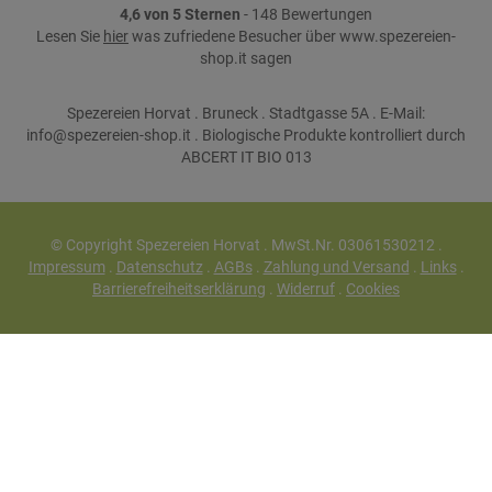
4,6 von 5 Sternen
- 148 Bewertungen
Lesen Sie
hier
was zufriedene Besucher über www.spezereien-
shop.it sagen
Spezereien Horvat . Bruneck . Stadtgasse 5A . E-Mail:
info@spezereien-shop.it . Biologische Produkte kontrolliert durch
ABCERT IT BIO 013
© Copyright Spezereien Horvat . MwSt.Nr. 03061530212 .
Impressum
.
Datenschutz
.
AGBs
.
Zahlung und Versand
.
Links
.
Barrierefreiheitserklärung
.
Widerruf
.
Cookies