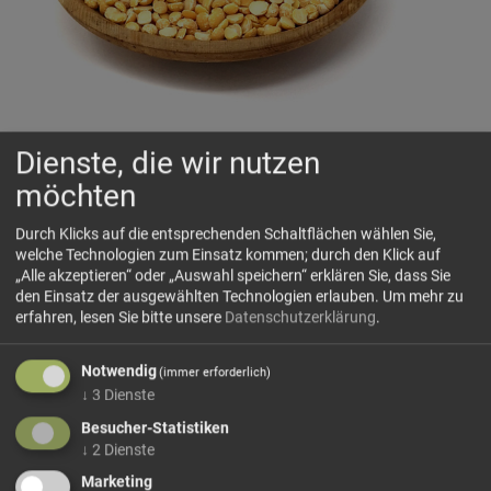
Dienste, die wir nutzen
Spalterbsen gelb
möchten
Sonnengelb, mild und wunderbar sämig
Durch Klicks auf die entsprechenden Schaltflächen wählen Sie,
welche Technologien zum Einsatz kommen; durch den Klick auf
„Alle akzeptieren“ oder „Auswahl speichern“ erklären Sie, dass Sie
🗺 Herkunft
den Einsatz der ausgewählten Technologien erlauben.
Um mehr zu
erfahren, lesen Sie bitte unsere
Datenschutzerklärung
.
Gelbe Spalterbsen stammen von reifen gelben Erbsen, die
nach der Ernte getrocknet, geschält und halbiert werden.
Notwendig
Erbsen zählen zu den traditionsreichen Hülsenfrüchten
(immer erforderlich)
↓
3
Dienste
Europas und werden in Italien seit Langem für Suppen,...
Besucher-Statistiken
mehr Infos +
↓
2
Dienste
Marketing