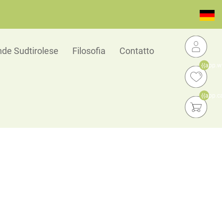
de Sudtirolese
Filosofia
Contatto
{{app.w
{{app.c