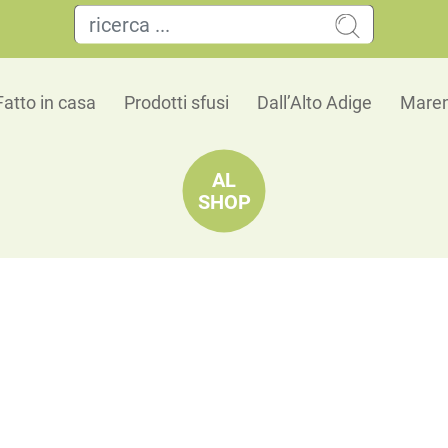
Fatto in casa
Prodotti sfusi
Dall’Alto Adige
Maren
AL
SHOP
Piselli gialli spezzettati
Polenta dorata, pronta in pochi minuti
🗺 Origine