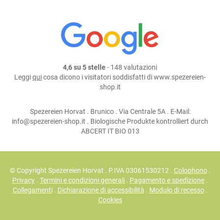
4,6 su 5 stelle
- 148 valutazioni
Leggi
qui
cosa dicono i visitatori soddisfatti di www.spezereien-
shop.it
Spezereien Horvat . Brunico . Via Centrale 5A . E-Mail:
info@spezereien-shop.it . Biologische Produkte kontrolliert durch
ABCERT IT BIO 013
© Copyright Spezereien Horvat . P.IVA 03061530212 .
Colophono
.
Privacy
.
Termini e condizioni generali
.
Pagamento e spedizione
.
Collegamenti
.
Dichiarazione di accessibilità
.
Modulo di recesso
.
Cookies