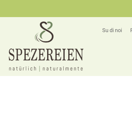
Su di noi
Prodotti sfusi
Fuori
tempo massimo? Al contrario!