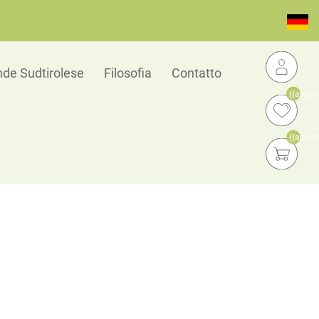
de Sudtirolese
Filosofia
Contatto
{{app.w
{{app.c