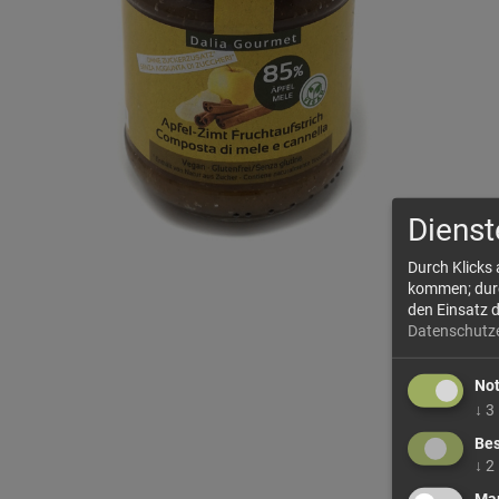
Dienst
Durch Klicks
kommen; durch
den Einsatz 
Datenschutz
No
↓
3
Bes
↓
2
Mar