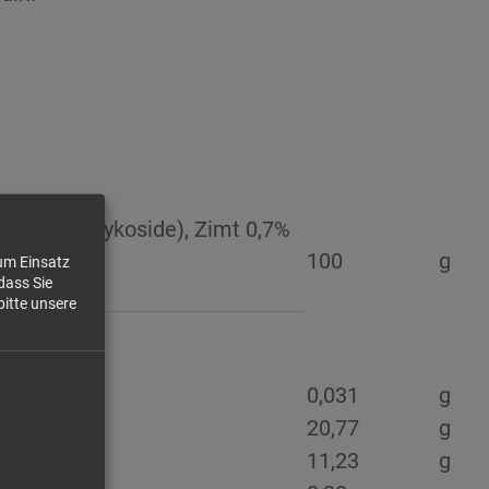
ol, Steviolglykoside), Zimt 0,7%
100
g
zum Einsatz
dass Sie
bitte unsere
0,031
g
20,77
g
11,23
g