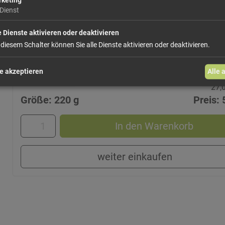
davon Zucker
Dienst
Ballaststoffe
Eiweiß
e Dienste aktivieren oder deaktivieren
 diesem Schalter können Sie alle Dienste aktivieren oder deaktivieren.
Salz
e akzeptieren
Alle 
27,
Größe: 220 g
Preis: 
In den Warenkorb
weiter einkaufen