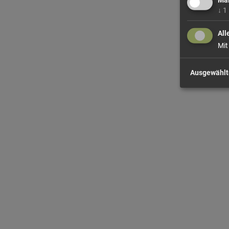
↓
1
All
Mit
Ausgewählt