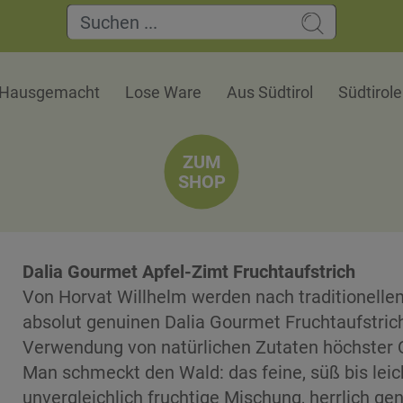
Hausgemacht
Lose Ware
Aus Südtirol
Südtirol
ZUM
SHOP
Dalia Gourmet Apfel-Zimt Fruchtaufstrich
Von Horvat Willhelm werden nach traditionelle
absolut genuinen Dalia Gourmet Fruchtaufstriche
Verwendung von natürlichen Zutaten höchster Q
Man schmeckt den Wald: das feine, süß bis le
unvergleichlich fruchtige Mischung, herrlich gen