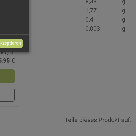
8,38
g
1,77
g
0,4
g
0,003
g
akzeptieren
05 €/kg
5,95 €
Teile dieses Produkt auf: