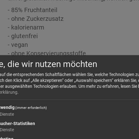
- 85% Fruchtanteil
- ohne Zuckerzusatz
- kalorienarm
- glutenfrei
- vegan
- ohne Konservierungsstoffe
e, die wir nutzen möchten
Zutaten: Äpfel 85% (Italien), Süßstoffe (Erythrit
Durchschnittliche Nährwerte auf
 auf die entsprechenden Schaltflächen wählen Sie, welche Technologien 
 den Klick auf „Alle akzeptieren“ oder „Auswahl speichern“ erklären Sie, 
der ausgewählten Technologien erlauben.
Um mehr zu erfahren, lesen Sie 
erklärung
.
Energie 56 kcal/235 kj
twendig
(immer erforderlich)
Fett
Dienste
davon gesättigte Fettsäuren
ucher-Statistiken
Dienste
Kohlenhydrate
keting