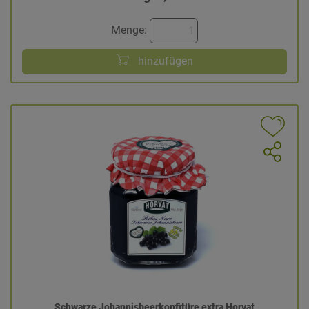
Menge:
hinzufügen
Schwarze Johannisbeerkonfitüre extra Horvat