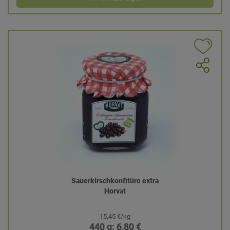
Sauerkirschkonfitüre extra
Horvat
15,45 €/kg
440 g: 6,80 €