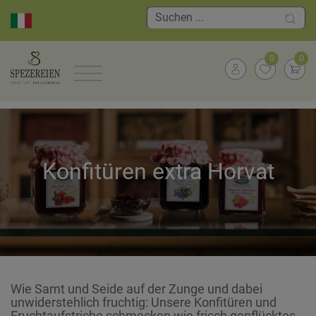
0
0
Konfitüren extra Horvat
Wie Samt und Seide auf der Zunge und dabei
unwiderstehlich fruchtig: Unsere Konfitüren und