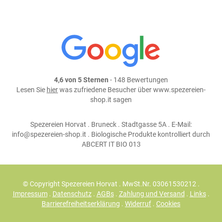
4,6 von 5 Sternen
- 148 Bewertungen
Lesen Sie
hier
was zufriedene Besucher über www.spezereien-
shop.it sagen
Spezereien Horvat . Bruneck . Stadtgasse 5A . E-Mail:
info@spezereien-shop.it . Biologische Produkte kontrolliert durch
ABCERT IT BIO 013
© Copyright Spezereien Horvat . MwSt.Nr. 03061530212 .
Impressum
.
Datenschutz
.
AGBs
.
Zahlung und Versand
.
Links
.
Barrierefreiheitserklärung
.
Widerruf
.
Cookies