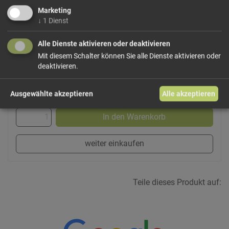
davon Zucker
53,0
g
Marketing
↓
1
Dienst
Ballaststoffe
2,4
g
Eiweiß
0,7
g
Alle Dienste aktivieren oder deaktivieren
Salz
0,02
g
Mit diesem Schalter können Sie alle Dienste aktivieren oder
deaktivieren.
15,71 €/kg
Größe: 350 g
Preis: 5,50 €
Ausgewählte akzeptieren
Alle akzeptieren
In den Warenkorb
weiter einkaufen
Teile dieses Produkt auf: