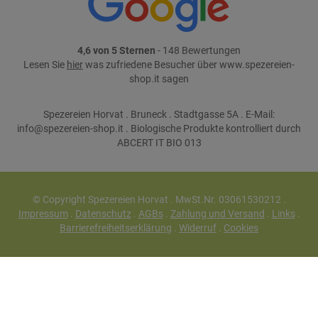
4,6 von 5 Sternen
- 148 Bewertungen
Lesen Sie
hier
was zufriedene Besucher über www.spezereien-
shop.it sagen
Spezereien Horvat . Bruneck . Stadtgasse 5A . E-Mail:
info@spezereien-shop.it . Biologische Produkte kontrolliert durch
ABCERT IT BIO 013
© Copyright Spezereien Horvat . MwSt.Nr. 03061530212 .
Impressum
.
Datenschutz
.
AGBs
.
Zahlung und Versand
.
Links
.
Barrierefreiheitserklärung
.
Widerruf
.
Cookies