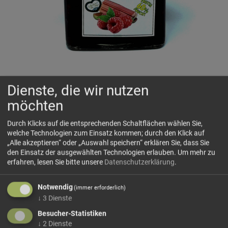
Himbeer-Rhabarberkonfitüre extra
Dienste, die wir nutzen
HORVAT
möchten
60% Fruchtanteil, ohne Farb- und Konservierungsmittel
Zutaten: Himbeeren* (40%), Rhabarber*(20%), Zucker,
Durch Klicks auf die entsprechenden Schaltflächen wählen Sie,
Holundersaftkonzentrat, Geliermittel: Pektin. *Herkunft: EU
welche Technologien zum Einsatz kommen; durch den Klick auf
„Alle akzeptieren“ oder „Auswahl speichern“ erklären Sie, dass Sie
Durchschnittliche Nährwerte auf
100
g
den Einsatz der ausgewählten Technologien erlauben.
Um mehr zu
erfahren, lesen Sie bitte unsere
Datenschutzerklärung
.
Notwendig
Energie 215 kcal/913kj
(immer erforderlich)
↓
3
Dienste
Fett
0,2
g
davon gesättigte Fettsäuren
0,01
g
Besucher-Statistiken
↓
2
Dienste
Kohlenhydrate
54,0
g