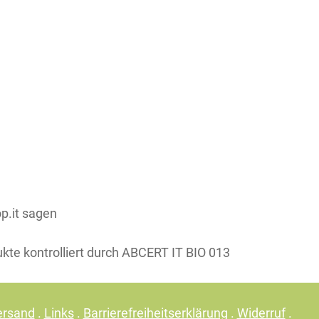
Teile dieses Produkt auf:
p.it sagen
ukte kontrolliert durch ABCERT IT BIO 013
ersand
.
Links
.
Barrierefreiheitserklärung
.
Widerruf
.