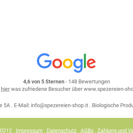
weiter einkaufen
4,6 von 5 Sternen
- 148 Bewertungen
e
hier
was zufriedene Besucher über www.spezereien-sho
 5A . E-Mail:
info@spezereien-shop.it . Biologische Prod
30212 .
Impressum
.
Datenschutz
.
AGBs
.
Zahlung und V