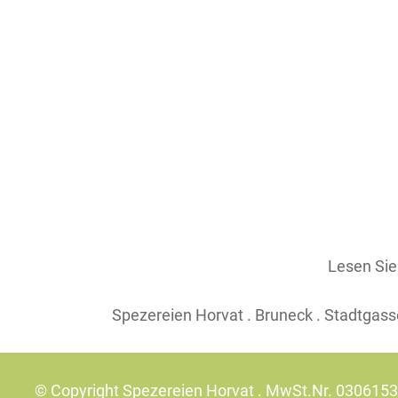
Lesen Si
Spezereien Horvat . Bruneck . Stadtgasse
© Copyright Spezereien Horvat . MwSt.Nr. 030615