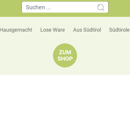
Hausgemacht
Lose Ware
Aus Südtirol
Südtirol
ZUM
SHOP
Himbeerkonfitüre extra Glas HORVAT
60% Fruchtanteil
Zutaten: Himbeeren, Zucker, Pektin;
Durchschnittliche Nährwerte auf