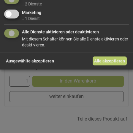
↓
2
Dienste
davon gesättigte Fettsäuren
0,02
g
Kohlenhydrate
55,0
g
Marketing
davon Zucker
52,0
g
↓
1
Dienst
Ballaststoffe
2,1
g
Alle Dienste aktivieren oder deaktivieren
Eiweiß
0,5
g
Mit diesem Schalter können Sie alle Dienste aktivieren oder
Salz
0,01
g
deaktivieren.
Ausgewählte akzeptieren
Alle akzeptieren
14,00 €/kg
Größe: 350 g
Preis: 4,90 €
In den Warenkorb
weiter einkaufen
Teile dieses Produkt auf: