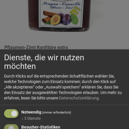
Pflaumen-Zimt Konfitüre extra
HORVAT
Dienste, die wir nutzen
Würzige Pflaumen mit einer Prise Zimt – perfekt für die
möchten
kalte Jahreszeit
60% Fruchtanteil. Ohne Farb.- und Konservierungsmittel.
Durch Klicks auf die entsprechenden Schaltflächen wählen Sie,
Zutaten: Pflaumen(60%), Zucker, Zimtpulver (0,6%),
welche Technologien zum Einsatz kommen; durch den Klick auf
„Alle akzeptieren“ oder „Auswahl speichern“ erklären Sie, dass Sie
Apfelpektin
den Einsatz der ausgewählten Technologien erlauben.
Um mehr zu
Durchschnittliche Nährwerte auf
100
g
erfahren, lesen Sie bitte unsere
Datenschutzerklärung
.
Notwendig
(immer erforderlich)
↓
3
Dienste
Energie 207 kcal/880 kj
Fett
0,0
g
Besucher-Statistiken