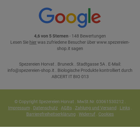
4,6 von 5 Sternen
- 148 Bewertungen
Lesen Sie
hier
was zufriedene Besucher über www.spezereien-
shop.it sagen
Spezereien Horvat . Bruneck . Stadtgasse 5A . E-Mail:
info@spezereien-shop.it . Biologische Produkte kontrolliert durch
ABCERT IT BIO 013
© Copyright Spezereien Horvat . MwSt.Nr. 03061530212 .
Impressum
.
Datenschutz
.
AGBs
.
Zahlung und Versand
.
Links
.
Barrierefreiheitserklärung
.
Widerruf
.
Cookies