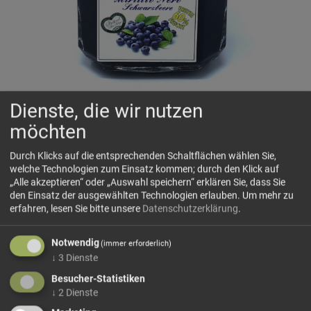
Dienste, die wir nutzen
Heidelbeerkonfitüre extra HORVAT
möchten
60% Fruchtanteil – ohne Konservierungsmittel
Zutaten: Heidelbeeren, Zucker, Pektin
Durch Klicks auf die entsprechenden Schaltflächen wählen Sie,
Durchschnittliche Nährwerte auf
100
g
welche Technologien zum Einsatz kommen; durch den Klick auf
„Alle akzeptieren“ oder „Auswahl speichern“ erklären Sie, dass Sie
den Einsatz der ausgewählten Technologien erlauben.
Um mehr zu
erfahren, lesen Sie bitte unsere
Datenschutzerklärung
.
Energie 233 kcal/1015 kj
Fett
0,0
g
Notwendig
(immer erforderlich)
↓
3
Dienste
davon gesättigte Fettsäuren
0,0
g
Kohlenhydrate
59,0
g
Besucher-Statistiken
↓
2
Dienste
davon Zucker
56,0
g
Ballaststoffe
1,5
g