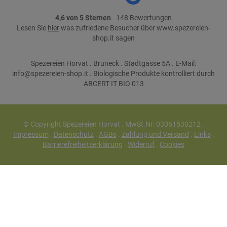
4,6 von 5 Sternen
- 148 Bewertungen
Lesen Sie
hier
was zufriedene Besucher über www.spezereien-
shop.it sagen
Spezereien Horvat . Bruneck . Stadtgasse 5A . E-Mail:
info@spezereien-shop.it . Biologische Produkte kontrolliert durch
ABCERT IT BIO 013
© Copyright Spezereien Horvat . MwSt.Nr. 03061530212 .
Impressum
.
Datenschutz
.
AGBs
.
Zahlung und Versand
.
Links
.
Barrierefreiheitserklärung
.
Widerruf
.
Cookies