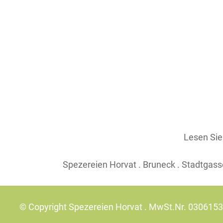
Lesen Si
Spezereien Horvat . Bruneck . Stadtgasse
© Copyright Spezereien Horvat . MwSt.Nr. 030615