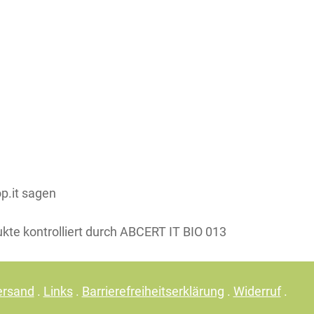
Teile dieses Produkt auf:
p.it sagen
ukte kontrolliert durch ABCERT IT BIO 013
ersand
.
Links
.
Barrierefreiheitserklärung
.
Widerruf
.