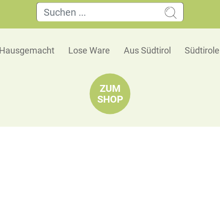
Hausgemacht
Lose Ware
Aus Südtirol
Südtirol
ZUM
SHOP
Apfelstrudelmüsli HORVAT
Apfelstrudel durch und durch: Knusprig, fruchtig
🗺
Herkunft
Unser Apfelstrudelmüsli orientiert sich am klas
Apfelstücke und Sultaninen werden mit Zimt un