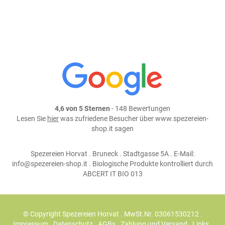
Teile dieses Produkt auf:
4,6 von 5 Sternen
- 148 Bewertungen
Lesen Sie
hier
was zufriedene Besucher über www.spezereien-
shop.it sagen
Spezereien Horvat . Bruneck . Stadtgasse 5A . E-Mail:
info@spezereien-shop.it . Biologische Produkte kontrolliert durch
ABCERT IT BIO 013
© Copyright Spezereien Horvat . MwSt.Nr. 03061530212 .
Impressum
.
Datenschutz
.
AGBs
.
Zahlung und Versand
.
Links
.