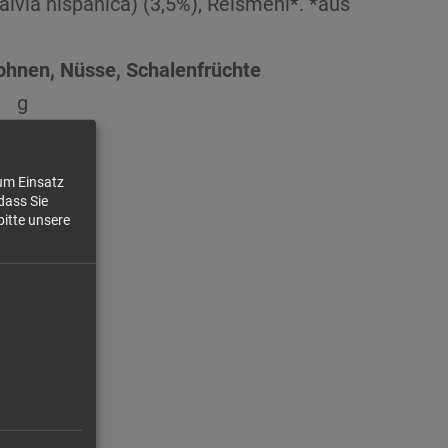
lvia hispanica) (3,5%), Reismehl*. *aus
bohnen, Nüsse, Schalenfrüchte
g
zum Einsatz
dass Sie
bitte unsere
g
g
g
g
g
g
g