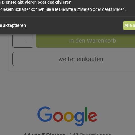
e Dienste aktivieren oder deaktivieren
 diesem Schalter können Sie alle Dienste aktivieren oder deaktivieren.
45,
Größe: 60 g
Preis: 
e akzeptieren
Alle 
In den Warenkorb
weiter einkaufen