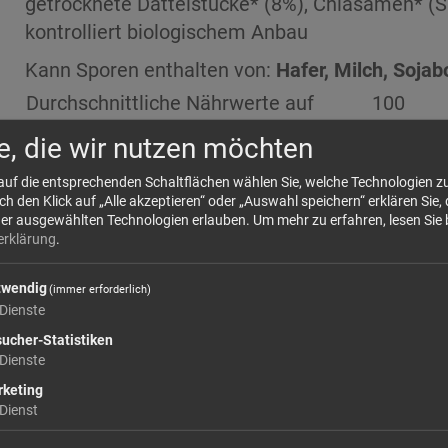
getrocknete Dattelstücke* (8%), Chiasamen* (Sa
kontrolliert biologischem Anbau
Kann Sporen enthalten von:
Hafer, Milch, Soja
Durchschnittliche Nährwerte auf
100
e, die wir nutzen möchten
 auf die entsprechenden Schaltflächen wählen Sie, welche Technologien 
Energie 442 kcal/1851kj
 den Klick auf „Alle akzeptieren“ oder „Auswahl speichern“ erklären Sie, 
der ausgewählten Technologien erlauben.
Um mehr zu erfahren, lesen Sie 
Fett
20,00
erklärung
.
davon gesättigte Fettsäuren
2,06
twendig
(immer erforderlich)
Kohlenhydrate
55,00
Dienste
davon Zucker
25,00
ucher-Statistiken
Dienste
Ballaststoffe
5,60
keting
Eiweiß
8,10
Dienst
Salz
0,03