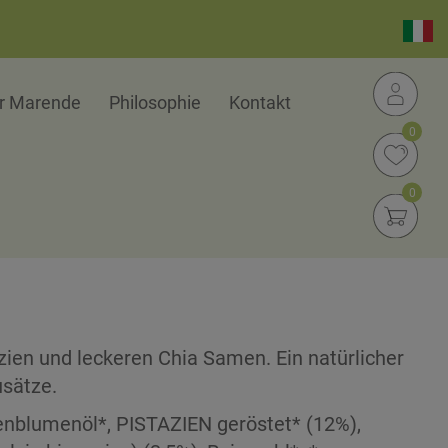
er Marende
Philosophie
Kontakt
0
0
ien und leckeren Chia Samen. Ein natürlicher
usätze.
nblumenöl*, PISTAZIEN geröstet* (12%),