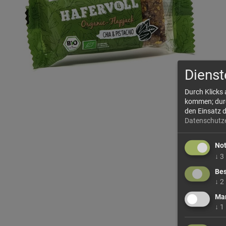
Dienst
Durch Klicks
kommen; durch
den Einsatz 
Datenschutz
No
↓
3
Bes
↓
2
Mar
↓
1