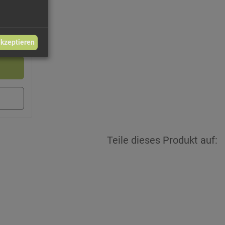
83 €/kg
2,75 €
akzeptieren
Teile dieses Produkt auf: