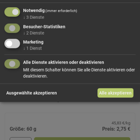
100
g
Nährwerte auf
Notwendig
(immer erforderlich)
↓
3
Dienste
Besucher-Statistiken
↓
2
Dienste
Energie 443
kcal/1852kj
Marketing
Fett
21,00
g
↓
1
Dienst
davon gesättigte
3,40
g
Fettsäuren
Alle Dienste aktivieren oder deaktivieren
Kohlenhydrate
52,00
g
Mit diesem Schalter können Sie alle Dienste aktivieren oder
deaktivieren.
davon Zucker
24,00
g
Ballaststoffe
5,60
g
Eiweiß
8,80
g
Ausgewählte akzeptieren
Alle akzeptieren
Salz
0,03
g
45,83 €/kg
Größe: 60 g
Preis: 2,75 €