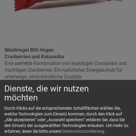
Müsliriegel BIO-Vegan
Cranberries und Kakaonibs
Eine perfekte Kombination von knackigen Cocoanibs und
fruchtigen Cranberries. Ein natürlicher Energieschub für
unterwegs, ohne künstliche Zusätze.
Zutaten: HAFERFLOCKEN* (42,6 %), Dattelsaftkonzentrat*,
Dienste, die wir nutzen
Sonnenblumenöl*, Cranberries* (7,5 %), Kürbiskerne*,
möchten
Apfelsaftkonzentrat*, Kakaobohnenstücke* (2,0 %),
Kakaopulver*, Cranberrypulver*. *aus kontrolliert
Durch Klicks auf die entsprechenden Schaltflächen wählen Sie,
biologischem Anbau.
welche Technologien zum Einsatz kommen; durch den Klick auf
„Alle akzeptieren“ oder „Auswahl speichern“ erklären Sie, dass Sie
Kann Sporen enthalten von:
Hafer, Milch, Sojabohnen,
den Einsatz der ausgewählten Technologien erlauben.
Um mehr zu
Cashewnüsse, Schalenfrüchte
erfahren, lesen Sie bitte unsere
Datenschutzerklärung
.
Durchschnittliche