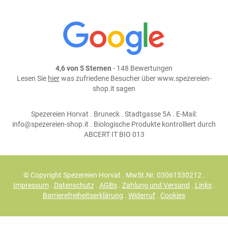
4,6 von 5 Sternen
- 148 Bewertungen
Lesen Sie
hier
was zufriedene Besucher über www.spezereien-
shop.it sagen
Spezereien Horvat . Bruneck . Stadtgasse 5A . E-Mail:
info@spezereien-shop.it . Biologische Produkte kontrolliert durch
ABCERT IT BIO 013
© Copyright Spezereien Horvat . MwSt.Nr. 03061530212 .
Impressum
.
Datenschutz
.
AGBs
.
Zahlung und Versand
.
Links
.
Barrierefreiheitserklärung
.
Widerruf
.
Cookies