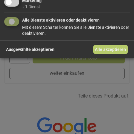
Marketing
↓
1
Dienst
Dieses Produkt führen wir lose.
Wählen Sie Ihre
Variante!
Alle Dienste aktivieren oder deaktivieren
Mit diesem Schalter können Sie alle Dienste aktivieren oder
deaktivieren.
ab 1,99 € / 100g
Ausgewählte akzeptieren
Alle akzeptieren
In den Warenkorb
weiter einkaufen
Teile dieses Produkt auf: