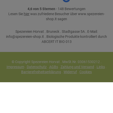
4,6 von 5 Sternen
- 148 Bewertungen
Lesen Sie
hier
was zufriedene Besucher über www.spezereien-
shop.it sagen
Spezereien Horvat . Bruneck . Stadtgasse 5A . E-Mail:
info@spezereien-shop.it . Biologische Produkte kontrolliert durch
ABCERT IT BIO 013
© Copyright Spezereien Horvat . MwSt.Nr. 03061530212 .
Impressum
.
Datenschutz
.
AGBs
.
Zahlung und Versand
.
Links
.
Barrierefreiheitserklärung
.
Widerruf
.
Cookies