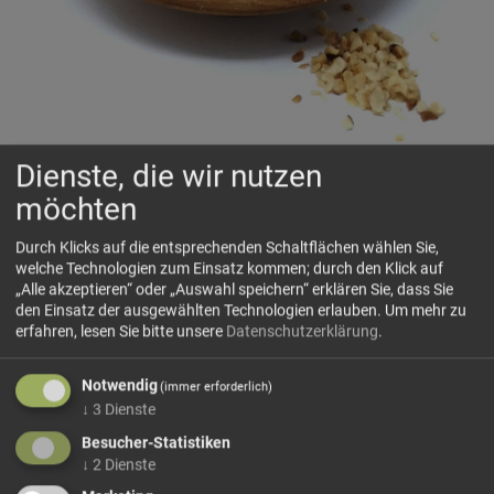
Dienste, die wir nutzen
Haselnusskrokant
möchten
🌿
Knusprig, pur und nussig – gerösteter Haselnusskrokant
für feine Kreationen.
Durch Klicks auf die entsprechenden Schaltflächen wählen Sie,
welche Technologien zum Einsatz kommen; durch den Klick auf
„Alle akzeptieren“ oder „Auswahl speichern“ erklären Sie, dass Sie
den Einsatz der ausgewählten Technologien erlauben.
Um mehr zu
🗺 Herkunft
erfahren, lesen Sie bitte unsere
Datenschutzerklärung
.
Unser Haselnusskrokant wird aus italienischen
Haselnüssen aus der Region Neapel hergestellt – bekannt
Notwendig
(immer erforderlich)
für ihren vollmundigen, natürlichen Geschmack.
↓
3
Dienste
Hinweis:
Die genaue Herkunft kann...
Besucher-Statistiken
mehr Infos +
↓
2
Dienste