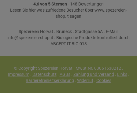
4,6 von 5 Sternen
- 148 Bewertungen
Lesen Sie
hier
was zufriedene Besucher über www.spezereien-
shop.it sagen
Spezereien Horvat . Bruneck . Stadtgasse 5A . E-Mail:
info@spezereien-shop.it . Biologische Produkte kontrolliert durch
ABCERT IT BIO 013
© Copyright Spezereien Horvat . MwSt.Nr. 03061530212 .
Impressum
.
Datenschutz
.
AGBs
.
Zahlung und Versand
.
Links
.
Barrierefreiheitserklärung
.
Widerruf
.
Cookies