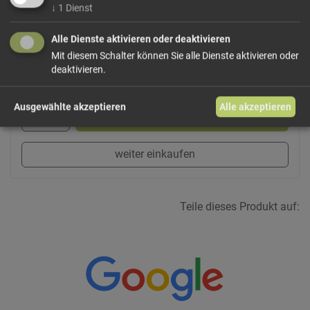
Dieses Produkt führen wir lose.
Wählen Sie Ihre
↓
1
Dienst
Variante!
Alle Dienste aktivieren oder deaktivieren
Mit diesem Schalter können Sie alle Dienste aktivieren oder
deaktivieren.
ab 2,70 € / 100g
Ausgewählte akzeptieren
Alle akzeptieren
In den Warenkorb
weiter einkaufen
Teile dieses Produkt auf: