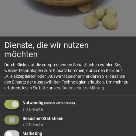
Dienste, die wir nutzen
Macadamianuss Natur
möchten
🌿
Feinste Qualität mit Charakter
Durch Klicks auf die entsprechenden Schaltflächen wählen Sie,
welche Technologien zum Einsatz kommen; durch den Klick auf
„Alle akzeptieren“ oder „Auswahl speichern“ erklären Sie, dass Sie
🗺 Herkunft
den Einsatz der ausgewählten Technologien erlauben.
Um mehr zu
erfahren, lesen Sie bitte unsere
Datenschutzerklärung
.
Die edle Macadamianuss stammt ursprünglich aus
Australien, wo sie unter idealen klimatischen Bedingungen
Notwendig
gedeiht und als „Königin der Nüsse“ verehrt wird.
(immer erforderlich)
↓
3
Dienste
Hinweis:
Die genaue Herkunft kann je nach Ernte,...
Besucher-Statistiken
mehr Infos +
↓
2
Dienste
Marketing