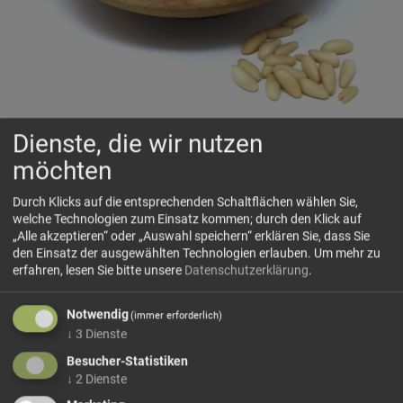
Dienste, die wir nutzen
Pinienkerne Extra 'Mediteranee' Natur
möchten
🌿
Zart, hell und feinharzig – mediterrane Eleganz in ihrer
natürlichsten Form.
Durch Klicks auf die entsprechenden Schaltflächen wählen Sie,
welche Technologien zum Einsatz kommen; durch den Klick auf
„Alle akzeptieren“ oder „Auswahl speichern“ erklären Sie, dass Sie
den Einsatz der ausgewählten Technologien erlauben.
Um mehr zu
🗺 Herkunft
erfahren, lesen Sie bitte unsere
Datenschutzerklärung
.
Unsere Pinienkerne „Méditerranée“ stammen aus dem
Mittelmeerraum – typischerweise aus Italien, Spanien oder
Notwendig
(immer erforderlich)
der Türkei, wo die Edelkiefern in wildreichen Regionen
↓
3
Dienste
traditionell geerntet werden.
Besucher-Statistiken
mehr Infos +
↓
2
Dienste