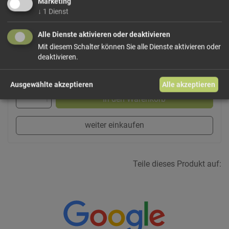
Marketing
↓
1
Dienst
Dieses Produkt führen wir lose.
Wählen Sie Ihre
Variante!
Alle Dienste aktivieren oder deaktivieren
Mit diesem Schalter können Sie alle Dienste aktivieren oder
deaktivieren.
ab 9,00 € / 100g
Ausgewählte akzeptieren
Alle akzeptieren
In den Warenkorb
weiter einkaufen
Teile dieses Produkt auf: