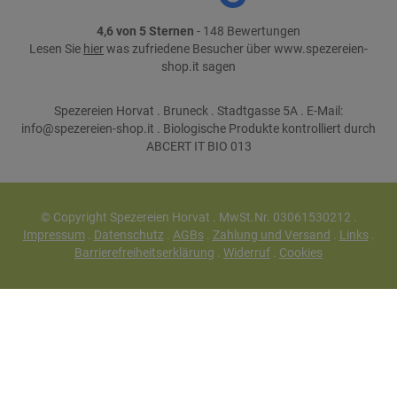
4,6 von 5 Sternen
- 148 Bewertungen
Lesen Sie
hier
was zufriedene Besucher über www.spezereien-
shop.it sagen
Spezereien Horvat . Bruneck . Stadtgasse 5A . E-Mail:
info@spezereien-shop.it . Biologische Produkte kontrolliert durch
ABCERT IT BIO 013
© Copyright Spezereien Horvat . MwSt.Nr. 03061530212 .
Impressum
.
Datenschutz
.
AGBs
.
Zahlung und Versand
.
Links
.
Barrierefreiheitserklärung
.
Widerruf
.
Cookies