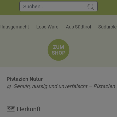
Hausgemacht
Lose Ware
Aus Südtirol
Südtirol
ZUM
SHOP
Pistazien Natur
🌿
Genuin, nussig und unverfälscht – Pistazien 
🗺 Herkunft