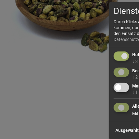
Dienst
Durch Klicks
kommen; durch
den Einsatz 
Datenschutz
No
↓
3
Bes
↓
2
Mar
↓
1
All
Mit
Ausgewählt