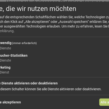
Unsere naturbelassenen Pistazien stammen aus 
e, die wir nutzen möchten
mit jahrhundertealter Anbautradition und idea
aromatische Pistaziensorten.
 auf die entsprechenden Schaltflächen wählen Sie, welche Technologien 
 den Klick auf „Alle akzeptieren“ oder „Auswahl speichern“ erklären Sie, 
mehr Infos +
der ausgewählten Technologien erlauben.
Um mehr zu erfahren, lesen Sie 
erklärung
.
Dieses Produkt führen wir lose, bei Bedar
twendig
(immer erforderlich)
Sie Ihre Variante!
Dienste
ucher-Statistiken
Dienste
ab 3,80 €
keting
Dienst
e Dienste aktivieren oder deaktivieren
In den Warenkorb
 diesem Schalter können Sie alle Dienste aktivieren oder deaktivieren.
weiter einkaufen
e akzeptieren
Alle 