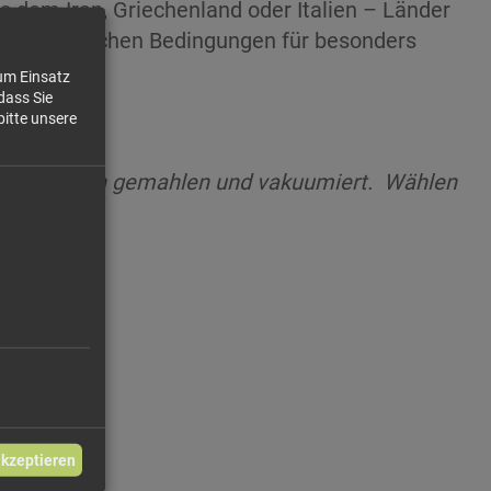
dem Iran, Griechenland oder Italien – Länder
len klimatischen Bedingungen für besonders
zum Einsatz
dass Sie
bitte unsere
f auch frisch gemahlen und vakuumiert.
Wählen
 / 100g
akzeptieren