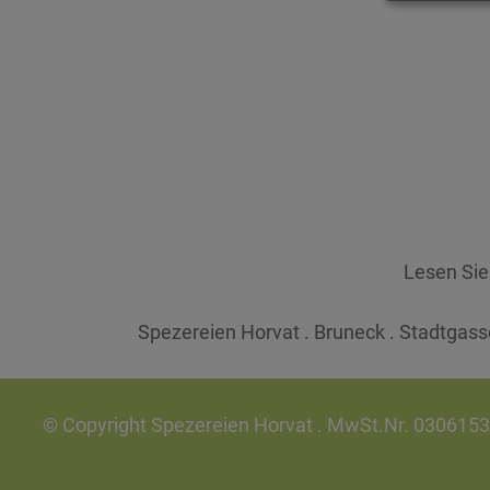
Lesen Si
Spezereien Horvat . Bruneck . Stadtgasse
© Copyright Spezereien Horvat . MwSt.Nr. 030615