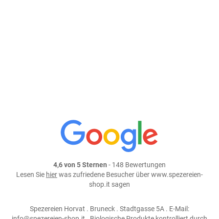
Größe: 500 ml
Preis: 8,95 €
In den Warenkorb
weiter einkaufen
Teile dieses Produkt auf:
4,6 von 5 Sternen
- 148 Bewertungen
Lesen Sie
hier
was zufriedene Besucher über www.spezereien-
shop.it sagen
Spezereien Horvat . Bruneck . Stadtgasse 5A . E-Mail:
info@spezereien-shop.it . Biologische Produkte kontrolliert durch