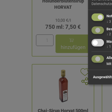
Holunderblütensirup
Be
Datenschutz
HORVAT
No
10,00 €/l
↓
3
750 ml: 7,50 €
Bes
↓
2
Mar
hinzufügen
↓
1
All
Mit
Ausgewählt
Chai-Sirup Horvat 500ml