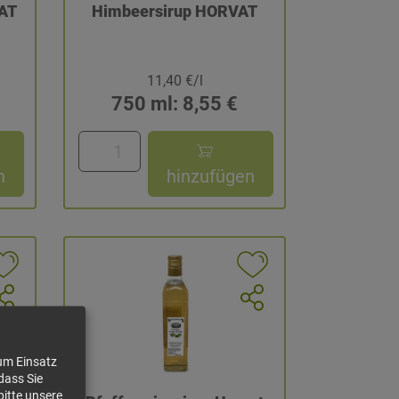
AT
Himbeersirup HORVAT
11,40 €/l
750 ml: 8,55 €
n
hinzufügen
zum Einsatz
dass Sie
bitte unsere