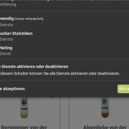
rgkräutersirup HORVAT
Holunderbeerensirup 
erklärung
.
Horvat
twendig
(immer erforderlich)
11,93 €/l
14,70 €/l
Dienste
750 ml: 8,95 €
500 ml: 7,35 €
ucher-Statistiken
Dienste
keting
hinzufügen
hinzufüge
Dienst
e Dienste aktivieren oder deaktivieren
 diesem Schalter können Sie alle Dienste aktivieren oder deaktivieren.
e akzeptieren
Alle 
Bergsteiger von der
Alpenliebe von der