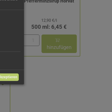
vom
Pfefferminzsirup Horvat
12,90 €/l
500 ml: 6,45 €
n
hinzufügen
akzeptieren