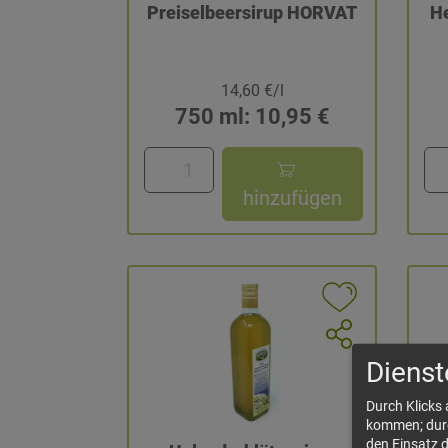
Preiselbeersirup HORVAT
H
14,60 €/l
750 ml: 10,95 €
hinzufügen
Dienst
Durch Klicks
kommen; durch
den Einsatz 