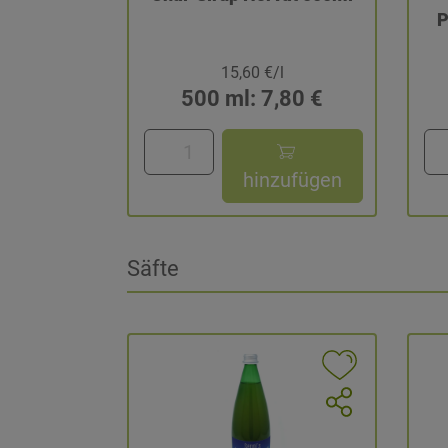
P
15,60 €/l
500 ml: 7,80 €
hinzufügen
Säfte