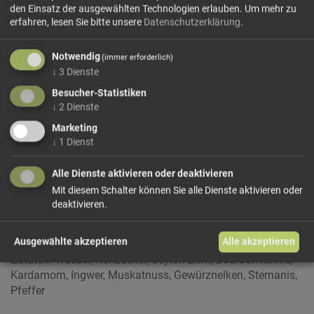
den Einsatz der ausgewählten Technologien erlauben.
Um mehr zu
erfahren, lesen Sie bitte unsere
Datenschutzerklärung
.
Notwendig
(immer erforderlich)
↓
3
Dienste
Besucher-Statistiken
Chai-Sirup Horvat 500ml
↓
2
Dienste
Mit Rohzucker von der Ile de la Reunion, viel Ceylon-Zimt
und Bourbon-Vanille aus Madagaskar, Indischen
Marketing
Kardamom, Ingwerwurzel aus China, Muskatnuss aus
↓
1
Dienst
Neuguinea, Gewürznelken aus Malaysia, Sternanis aus
Vietnam und eine Prise weißen Pfeffer aus Indonesien.
Alle Dienste aktivieren oder deaktivieren
Das Beste aus der halben Welt....
Mit diesem Schalter können Sie alle Dienste aktivieren oder
deaktivieren.
Zum Aromatisieren von Tee, Milch, oder heißem Wasser
oder zum Würzen und verfeinern von Müsli
oder Backwaren.
Ausgewählte akzeptieren
Alle akzeptieren
Zutaten: Wasser, Rohzucker, Ceylon-Zimt, Bourbonvanille,
Kardamom, Ingwer, Muskatnuss, Gewürznelken, Sternanis,
Pfeffer