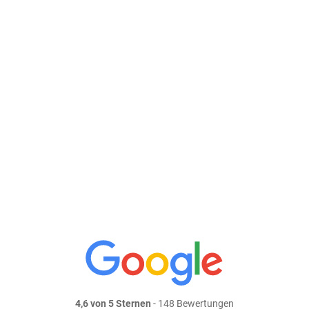
28,50 €/kg
Größe: ca. 300 g
Preis: 8,55 €
In den Warenkorb
weiter einkaufen
Teile dieses Produkt auf:
4,6 von 5 Sternen
- 148 Bewertungen