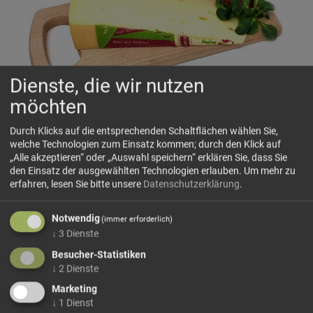
Dienste, die wir nutzen
möchten
Schnittkäse 'Pustertaler'
Senni-Bruneck
Durch Klicks auf die entsprechenden Schaltflächen wählen Sie,
welche Technologien zum Einsatz kommen; durch den Klick auf
Dieses Urgestein des Käsesortiments ist schon seit 1974
„Alle akzeptieren“ oder „Auswahl speichern“ erklären Sie, dass Sie
auf dem Markt und überzeugt seitdem durch seine
den Einsatz der ausgewählten Technologien erlauben.
Um mehr zu
geschmeidige, elegante Konsistenz und durch den
erfahren, lesen Sie bitte unsere
Datenschutzerklärung
.
angenehm mild-aromatischen Geschmack.
Charakteristisch für den „Pustertaler“ sind die dunkelgelbe
Notwendig
(immer erforderlich)
bis leicht rötliche Rinde und sein gelblich-weißer Teig mit
↓
3
Dienste
erbsengroßen Löchern.
Besucher-Statistiken
Eigenschaften: Würzig und aromatisch, Laktosefrei,
↓
2
Dienste
Glutenfrei, Rinde...
Marketing
mehr Infos +
↓
1
Dienst