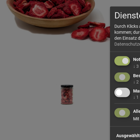
Dienst
Durch Klicks
kommen; durch
den Einsatz 
Datenschutz
No
↓
3
Bes
↓
2
Mar
↓
1
All
Mit
Ausgewählt