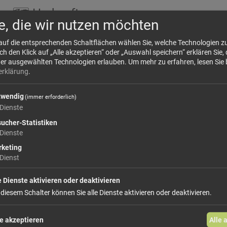
🗺 Herkunft
e, die wir nutzen möchten
Für diese gefriergetrockneten Erdbeeren werden 
 auf die entsprechenden Schaltflächen wählen Sie, welche Technologien 
ausgewählt und schonend verarbeitet. Pro Kilo
 den Klick auf „Alle akzeptieren“ oder „Auswahl speichern“ erklären Sie, 
werden etwa
10 kg frische Erdbeeren
...
der ausgewählten Technologien erlauben.
Um mehr zu erfahren, lesen Sie 
erklärung
.
mehr Infos +
twendig
(immer erforderlich)
Dienste
Dieses Produkt führen wir lose.
Wählen Sie
ucher-Statistiken
Dienste
keting
ab 7,20 €
Dienst
e Dienste aktivieren oder deaktivieren
 diesem Schalter können Sie alle Dienste aktivieren oder deaktivieren.
In den Warenkorb
e akzeptieren
Alle 
weiter einkaufen