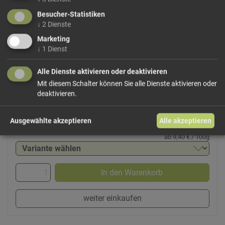
gemäßigten Anbauregionen, etwa in Polen, Serbien oder
Besucher-Statistiken
anderen europäischen Beerengärten. Für unsere
↓
2
Dienste
gefriergetrockneten Himbeeren werden reife, aromatische
Marketing
Früchte verarbeitet,...
↓
1
Dienst
mehr Infos +
Alle Dienste aktivieren oder deaktivieren
Mit diesem Schalter können Sie alle Dienste aktivieren oder
Dieses Produkt führen wir lose.
Wählen Sie Ihre
deaktivieren.
Variante!
Ausgewählte akzeptieren
Alle akzeptieren
ab 9,40 € / 100g
In den Warenkorb
weiter einkaufen