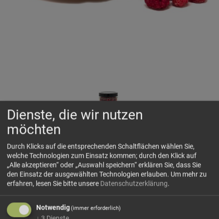
Dienste, die wir nutzen
möchten
Himbeeren
gefriergetrocknet
Durch Klicks auf die entsprechenden Schaltflächen wählen Sie,
Ohne Zuckerzusatz. Ohne Konservierungsmittel. Ohne
welche Technologien zum Einsatz kommen; durch den Klick auf
Farbstoffe. Ohne künstliche Aromen.
„Alle akzeptieren“ oder „Auswahl speichern“ erklären Sie, dass Sie
den Einsatz der ausgewählten Technologien erlauben.
Um mehr zu
erfahren, lesen Sie bitte unsere
Datenschutzerklärung
.
🗺 Herkunft
Notwendig
(immer erforderlich)
Himbeeren gedeihen besonders gut in kühleren,
↓
3
Dienste