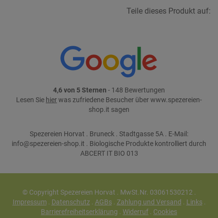
Teile dieses Produkt auf:
4,6 von 5 Sternen
- 148 Bewertungen
Lesen Sie
hier
was zufriedene Besucher über www.spezereien-
shop.it sagen
Spezereien Horvat . Bruneck . Stadtgasse 5A . E-Mail:
info@spezereien-shop.it . Biologische Produkte kontrolliert durch
ABCERT IT BIO 013
© Copyright Spezereien Horvat . MwSt.Nr. 03061530212 .
Impressum
.
Datenschutz
.
AGBs
.
Zahlung und Versand
.
Links
.
Barrierefreiheitserklärung
.
Widerruf
.
Cookies