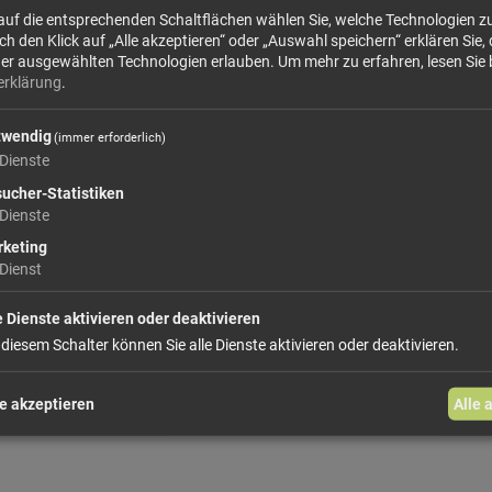
 auf die entsprechenden Schaltflächen wählen Sie, welche Technologien 
Regionen: Cranberrys und Acaibeeren aus Nord-
 den Klick auf „Alle akzeptieren“ oder „Auswahl speichern“ erklären Sie, 
europäische Stachelbeeren aus biologischem An
der ausgewählten Technologien erlauben.
Um mehr zu erfahren, lesen Sie 
erklärung
.
mehr Infos +
twendig
(immer erforderlich)
Dienste
22,
ucher-Statistiken
Dienste
Größe: 300 g
Preis: 
keting
Dienst
In den Warenkorb
e Dienste aktivieren oder deaktivieren
weiter einkaufen
 diesem Schalter können Sie alle Dienste aktivieren oder deaktivieren.
e akzeptieren
Alle 