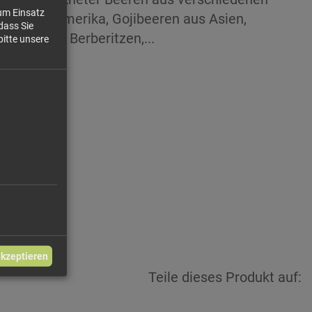
zum Einsatz
 und Südamerika, Gojibeeren aus Asien,
dass Sie
bau, dazu Berberitzen,...
bitte unsere
00 €/kg
6,60 €
akzeptieren
Teile dieses Produkt auf: