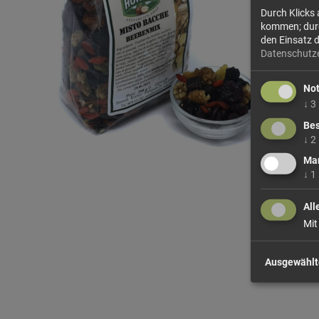
Durch Klicks
kommen; durch
den Einsatz 
Datenschutz
No
↓
3
Bes
↓
2
Mar
↓
1
All
Mit
Ausgewählt