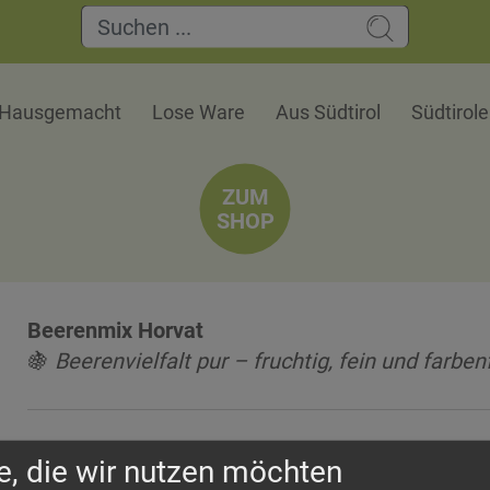
Hausgemacht
Lose Ware
Aus Südtirol
Südtirol
ZUM
SHOP
Beerenmix Horvat
🍇
Beerenvielfalt pur – fruchtig, fein und farben
🗺
Herkunft
e, die wir nutzen möchten
Diese ausgewogene Mischung vereint eine Vielf