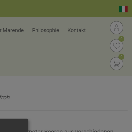
er Marende
Philosophie
Kontakt
0
0
froh
alt getrockneter Beeren aus verschiedenen