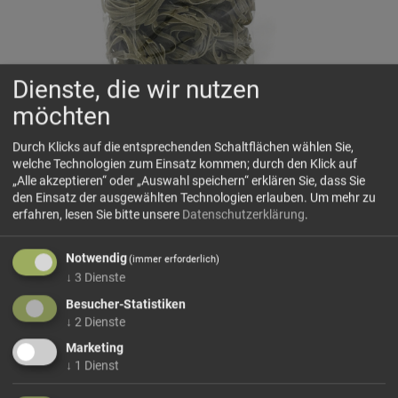
Dienste, die wir nutzen
möchten
Südtiroler Bärlauch Fettuccine
Durch Klicks auf die entsprechenden Schaltflächen wählen Sie,
welche Technologien zum Einsatz kommen; durch den Klick auf
Eggerhof
„Alle akzeptieren“ oder „Auswahl speichern“ erklären Sie, dass Sie
Feine Fettuccine mit aromatischem Bärlauch aus dem
den Einsatz der ausgewählten Technologien erlauben.
Um mehr zu
Eggerhof in Südtirol. Der würzige, leicht knoblauchähnliche
erfahren, lesen Sie bitte unsere
Datenschutzerklärung
.
Geschmack des Bärlauchs verleiht den Nudeln eine frische,
alpine Note – ideal für die Frühlingsküche.
Notwendig
(immer erforderlich)
Tipps für mögliche Zubereitungsarten:
↓
3
Dienste
Mit brauner Butter und Parmesan, mit Speck und Rahm,
Besucher-Statistiken
mit...
↓
2
Dienste
mehr Infos +
Marketing
↓
1
Dienst