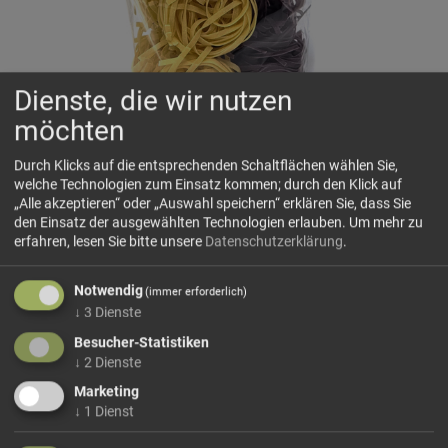
Dienste, die wir nutzen
möchten
Südtiroler Holunder-Bandnudeln
Durch Klicks auf die entsprechenden Schaltflächen wählen Sie,
welche Technologien zum Einsatz kommen; durch den Klick auf
Eggerhof
„Alle akzeptieren“ oder „Auswahl speichern“ erklären Sie, dass Sie
Feine Bandnudeln mit Holunder aus dem Eggerhof in
den Einsatz der ausgewählten Technologien erlauben.
Um mehr zu
Südtirol. Die fruchtig-feine Note des Holunders verleiht der
erfahren, lesen Sie bitte unsere
Datenschutzerklärung
.
Pasta einen besonderen, leicht blumigen Charakter und
eine elegante Farbe – ideal für kreative und saisonale
Notwendig
(immer erforderlich)
Gerichte.
↓
3
Dienste
Tipps für mögliche Zubereitungsarten:
Besucher-Statistiken
Mit brauner Butter und Parmesan, mit...
↓
2
Dienste
mehr Infos +
Marketing
↓
1
Dienst