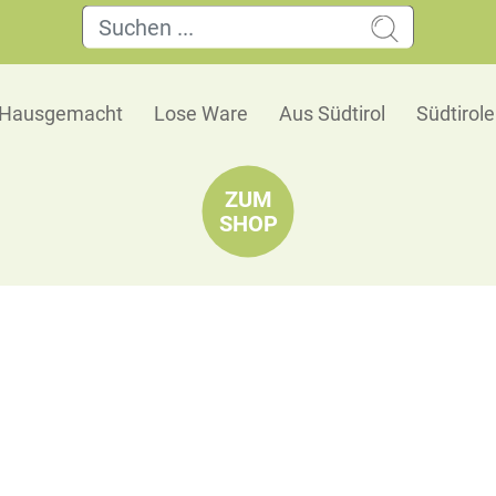
Hausgemacht
Lose Ware
Aus Südtirol
Südtirol
ZUM
SHOP
Südtiroler Steinpilz-Bandnudeln
Eggerhof
Feine Bandnudeln mit aromatischen Steinpilzen 
leicht erdige Pilzaroma verleiht der Pasta eine 
saisonale Gerichte.