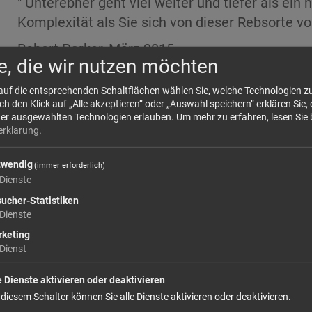
" Unterebner geht viel weiter und tiefer als ein
Komplexität als Sie sich von dieser Rebsorte vo
Robert Parker, März 2015
e, die wir nutzen möchten
 auf die entsprechenden Schaltflächen wählen Sie, welche Technologien 
35
 den Klick auf „Alle akzeptieren“ oder „Auswahl speichern“ erklären Sie, 
der ausgewählten Technologien erlauben.
Um mehr zu erfahren, lesen Sie 
Größe: 750 ml
Preis: 2
erklärung
.
In den Warenkorb
twendig
(immer erforderlich)
Dienste
weiter einkaufen
ucher-Statistiken
Dienste
keting
Dienst
e Dienste aktivieren oder deaktivieren
 diesem Schalter können Sie alle Dienste aktivieren oder deaktivieren.