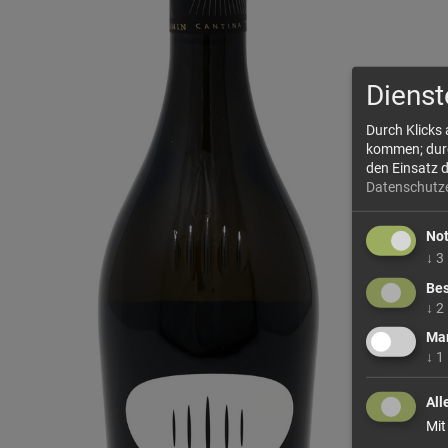
Dienst
Durch Klicks
kommen; durch
den Einsatz 
Datenschutz
No
↓
3
Bes
↓
2
Mar
↓
1
All
Mit