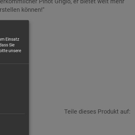
 herkömmlicher Pinot Grigio, er bietet weit mehr
rstellen können!"
zum Einsatz
,87 €/l
dass Sie
bitte unsere
6,90 €
Teile dieses Produkt auf: