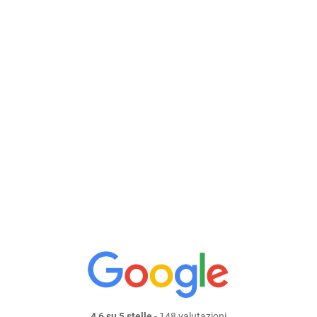
Robert Parker, marzo 2015
35,87 €/l
Dimensione: 750 ml
Prezzo: 26,90 €
Aggiungi al carrello
continua lo shopping
condividi su:
4,6 su 5 stelle
- 148 valutazioni