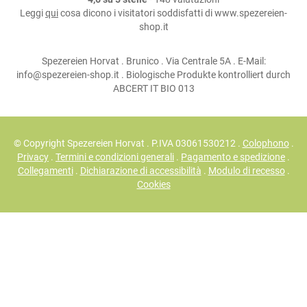
Leggi
qui
cosa dicono i visitatori soddisfatti di www.spezereien-
shop.it
Spezereien Horvat . Brunico . Via Centrale 5A . E-Mail:
info@spezereien-shop.it . Biologische Produkte kontrolliert durch
ABCERT IT BIO 013
© Copyright Spezereien Horvat . P.IVA 03061530212 .
Colophono
.
Privacy
.
Termini e condizioni generali
.
Pagamento e spedizione
.
Collegamenti
.
Dichiarazione di accessibilità
.
Modulo di recesso
.
Cookies