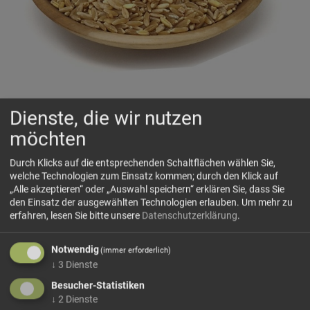
Dienste, die wir nutzen
BIO-Kamut-Khorasan
(IT-BI0-013)
möchten
🌾
Uraltes Korn, goldgelb und fein nussig
Durch Klicks auf die entsprechenden Schaltflächen wählen Sie,
welche Technologien zum Einsatz kommen; durch den Klick auf
„Alle akzeptieren“ oder „Auswahl speichern“ erklären Sie, dass Sie
🗺 Herkunft
den Einsatz der ausgewählten Technologien erlauben.
Um mehr zu
erfahren, lesen Sie bitte unsere
Datenschutzerklärung
.
Khorasan-Weizen ist eine ursprüngliche Weizensorte, die
bereits vor Tausenden von Jahren angebaut wurde. Neben
Notwendig
Emmer und Einkorn zählt er zu den ältesten kultivierten
(immer erforderlich)
↓
3
Dienste
Getreidearten. Vermutlich stammt das alte Korn...
Besucher-Statistiken
mehr Infos +
↓
2
Dienste