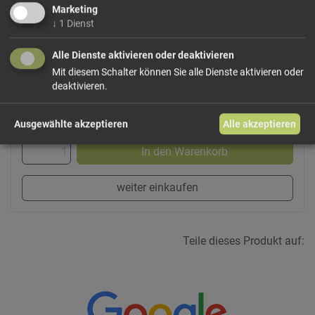
Marketing
Dieses Produkt führen wir lose, bei Bedarf auch
↓
1
Dienst
frisch gemahlen und vakuumiert.
Wählen Sie Ihre
Variante!
Alle Dienste aktivieren oder deaktivieren
Mit diesem Schalter können Sie alle Dienste aktivieren oder
deaktivieren.
ab 0,56 € / 100g
Ausgewählte akzeptieren
Alle akzeptieren
In den Warenkorb
weiter einkaufen
Teile dieses Produkt auf: