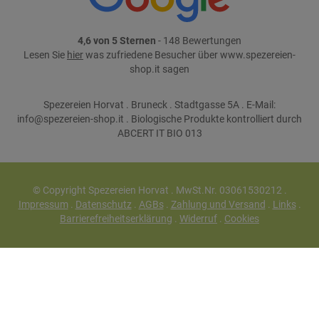
4,6 von 5 Sternen
- 148 Bewertungen
Lesen Sie
hier
was zufriedene Besucher über www.spezereien-
shop.it sagen
Spezereien Horvat . Bruneck . Stadtgasse 5A . E-Mail:
info@spezereien-shop.it . Biologische Produkte kontrolliert durch
ABCERT IT BIO 013
© Copyright Spezereien Horvat . MwSt.Nr. 03061530212 .
Impressum
.
Datenschutz
.
AGBs
.
Zahlung und Versand
.
Links
.
Barrierefreiheitserklärung
.
Widerruf
.
Cookies