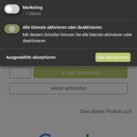
Marketing
↓
1
Dienst
Dieses Produkt führen wir lose, bei Bedarf auch
frisch gemahlen und vakuumiert.
Wählen Sie Ihre
Alle Dienste aktivieren oder deaktivieren
Variante!
Mit diesem Schalter können Sie alle Dienste aktivieren oder
deaktivieren.
ab 0,28 € / 100g
Ausgewählte akzeptieren
Alle akzeptieren
In den Warenkorb
weiter einkaufen
Teile dieses Produkt auf: