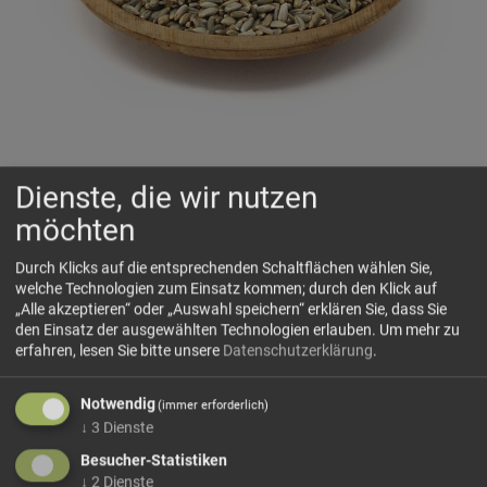
BIO Roggen Regiokorn
Dienste, die wir nutzen
(IT-BIO-013)
möchten
🌾
Kräftiges Korn aus Reischach
Durch Klicks auf die entsprechenden Schaltflächen wählen Sie,
welche Technologien zum Einsatz kommen; durch den Klick auf
„Alle akzeptieren“ oder „Auswahl speichern“ erklären Sie, dass Sie
🗺 Herkunft
den Einsatz der ausgewählten Technologien erlauben.
Um mehr zu
Bio Roggen RegioKorn stammt vom Tschogglerhof in
erfahren, lesen Sie bitte unsere
Datenschutzerklärung
.
Reischach (Pustertal) und steht damit für regionalen
Getreideanbau mit klarer Herkunft. Roggen gehört zu den
Notwendig
(immer erforderlich)
traditionellen Getreidearten der alpinen Küche und wird seit
↓
3
Dienste
Jahrhunderten...
Besucher-Statistiken
mehr Infos +
↓
2
Dienste