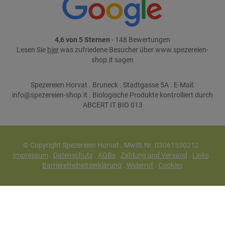
4,6 von 5 Sternen
- 148 Bewertungen
Lesen Sie
hier
was zufriedene Besucher über www.spezereien-
shop.it sagen
Spezereien Horvat . Bruneck . Stadtgasse 5A . E-Mail:
info@spezereien-shop.it . Biologische Produkte kontrolliert durch
ABCERT IT BIO 013
© Copyright Spezereien Horvat . MwSt.Nr. 03061530212 .
Impressum
.
Datenschutz
.
AGBs
.
Zahlung und Versand
.
Links
.
Barrierefreiheitserklärung
.
Widerruf
.
Cookies