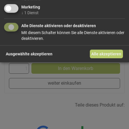
Marketing
↓
1
Dienst
Dieses Produkt führen wir lose, bei Bedarf auch
frisch gemahlen und vakuumiert.
Wählen Sie Ihre
Alle Dienste aktivieren oder deaktivieren
Variante!
Mit diesem Schalter können Sie alle Dienste aktivieren oder
deaktivieren.
ab 0,22 € / 100g
Ausgewählte akzeptieren
Alle akzeptieren
In den Warenkorb
weiter einkaufen
Teile dieses Produkt auf: