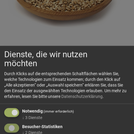
BIO Weizenkörner Tschogglerhof
Dienste, die wir nutzen
(IT-BIO-013)
möchten
🌾
Regionale Weizenkörner vom Tschogglerhof
Durch Klicks auf die entsprechenden Schaltflächen wählen Sie,
welche Technologien zum Einsatz kommen; durch den Klick auf
„Alle akzeptieren“ oder „Auswahl speichern“ erklären Sie, dass Sie
🗺 Herkunft
den Einsatz der ausgewählten Technologien erlauben.
Um mehr zu
Bio Weizenkörner Tschogglerhof stammen ausschließlich
erfahren, lesen Sie bitte unsere
Datenschutzerklärung
.
vom Tschogglerhof in Reischach. Weizen zählt zu den
ältesten Kulturpflanzen und ist bis heute eines der
Notwendig
(immer erforderlich)
wichtigsten Brotgetreide der Welt. Durch seinen natürlichen
↓
3
Dienste
Klebergehalt eignet er...
Besucher-Statistiken
mehr Infos +
↓
2
Dienste