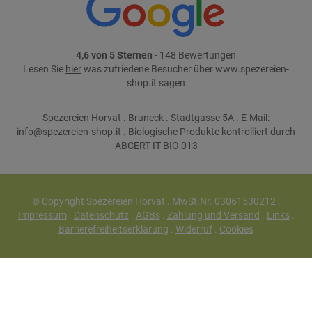
4,6 von 5 Sternen
- 148 Bewertungen
Lesen Sie
hier
was zufriedene Besucher über www.spezereien-
shop.it sagen
Spezereien Horvat . Bruneck . Stadtgasse 5A . E-Mail:
info@spezereien-shop.it . Biologische Produkte kontrolliert durch
ABCERT IT BIO 013
© Copyright Spezereien Horvat . MwSt.Nr. 03061530212 .
Impressum
.
Datenschutz
.
AGBs
.
Zahlung und Versand
.
Links
.
Barrierefreiheitserklärung
.
Widerruf
.
Cookies