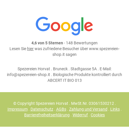
4,6 von 5 Sternen
- 148 Bewertungen
Lesen Sie
hier
was zufriedene Besucher über www.spezereien-
shop.it sagen
Spezereien Horvat . Bruneck . Stadtgasse 5A . E-Mail:
info@spezereien-shop.it . Biologische Produkte kontrolliert durch
ABCERT IT BIO 013
© Copyright Spezereien Horvat . MwSt.Nr. 03061530212 .
Impressum
.
Datenschutz
.
AGBs
.
Zahlung und Versand
.
Links
.
Barrierefreiheitserklärung
.
Widerruf
.
Cookies