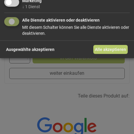
Marketing
↓
1
Dienst
Dieses Produkt führen wir lose.
Wählen Sie Ihre
Variante!
Alle Dienste aktivieren oder deaktivieren
Mit diesem Schalter können Sie alle Dienste aktivieren oder
deaktivieren.
ab 0,45 € / 100g
Ausgewählte akzeptieren
Alle akzeptieren
In den Warenkorb
weiter einkaufen
Teile dieses Produkt auf: