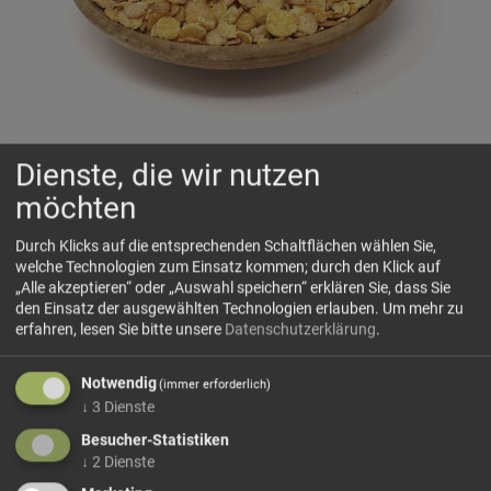
Dienste, die wir nutzen
Soyaflocken
möchten
🌱
Pflanzliche Flocken mit kräftigem Eiweißprofil
Durch Klicks auf die entsprechenden Schaltflächen wählen Sie,
welche Technologien zum Einsatz kommen; durch den Klick auf
„Alle akzeptieren“ oder „Auswahl speichern“ erklären Sie, dass Sie
🗺 Herkunft
den Einsatz der ausgewählten Technologien erlauben.
Um mehr zu
Sojaflocken werden aus Sojabohnen hergestellt und sind
erfahren, lesen Sie bitte unsere
Datenschutzerklärung
.
eine besonders eiweißreiche Zutat der pflanzlich
orientierten Küche. Die Bohnen werden schonend
Notwendig
(immer erforderlich)
verarbeitet und zu Flocken aufbereitet, wodurch sie sich
↓
3
Dienste
einfach in Müslis,...
Besucher-Statistiken
mehr Infos +
↓
2
Dienste