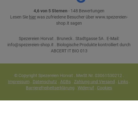
4,6 von 5 Sternen
- 148 Bewertungen
Lesen Sie
hier
was zufriedene Besucher über www.spezereien-
shop.it sagen
Spezereien Horvat . Bruneck . Stadtgasse 5A . E-Mail:
info@spezereien-shop.it . Biologische Produkte kontrolliert durch
ABCERT IT BIO 013
© Copyright Spezereien Horvat . MwSt.Nr. 03061530212 .
Impressum
.
Datenschutz
.
AGBs
.
Zahlung und Versand
.
Links
.
Barrierefreiheitserklärung
.
Widerruf
.
Cookies