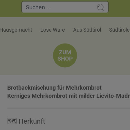
Hausgemacht
Lose Ware
Aus Südtirol
Südtirol
ZUM
SHOP
Brotbackmischung für Mehrkornbrot
Kerniges Mehrkornbrot mit milder Lievito-Mad
🗺 Herkunft