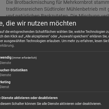
Die Brotbackmischung für Mehrkornbrot stamm
traditionsreichen Südtiroler Mühlenbetrieb mi
und natürlichen Backzutaten. Die Mischung verb
e, die wir nutzen möchten
mehr Infos +
 auf die entsprechenden Schaltflächen wählen Sie, welche Technologien 
 den Klick auf „Alle akzeptieren“ oder „Auswahl speichern“ erklären Sie, 
der ausgewählten Technologien erlauben.
Um mehr zu erfahren, lesen Sie 
9,
erklärung
.
Größe: 500 g
Preis: 
twendig
(immer erforderlich)
Dienste
In den Warenkorb
ucher-Statistiken
Dienste
weiter einkaufen
keting
Dienst
e Dienste aktivieren oder deaktivieren
 diesem Schalter können Sie alle Dienste aktivieren oder deaktivieren.