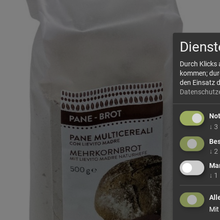
Dienst
Durch Klicks
kommen; durch
den Einsatz 
Datenschutz
No
↓
3
Bes
↓
2
Mar
↓
1
All
Mit