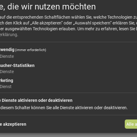
Grobes Buchweizenmehl, in Südtirol traditionel
e, die wir nutzen möchten
alpinen Küche verwurzelt. Trotz seines Namens
 auf die entsprechenden Schaltflächen wählen Sie, welche Technologien 
sogenanntes Pseudogetreide.
 den Klick auf „Alle akzeptieren“ oder „Auswahl speichern“ erklären Sie, 
der ausgewählten Technologien erlauben.
Um mehr zu erfahren, lesen Sie 
mehr Infos +
erklärung
.
twendig
Dieses Produkt führen wir lose.
Wählen Sie
(immer erforderlich)
Dienste
ucher-Statistiken
Dienste
ab 0,50 €
keting
Dienst
In den Warenkorb
e Dienste aktivieren oder deaktivieren
 diesem Schalter können Sie alle Dienste aktivieren oder deaktivieren.
weiter einkaufen
e akzeptieren
Alle 