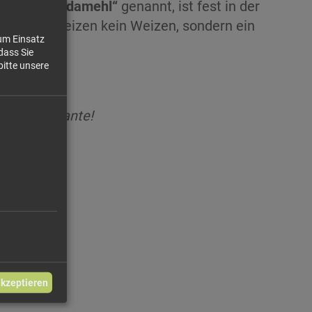
l auch
„Hoadamehl“
genannt, ist fest in der
 ist Buchweizen kein Weizen, sondern ein
zum Einsatz
dass Sie
bitte unsere
 Ihre Variante!
 / 100g
akzeptieren