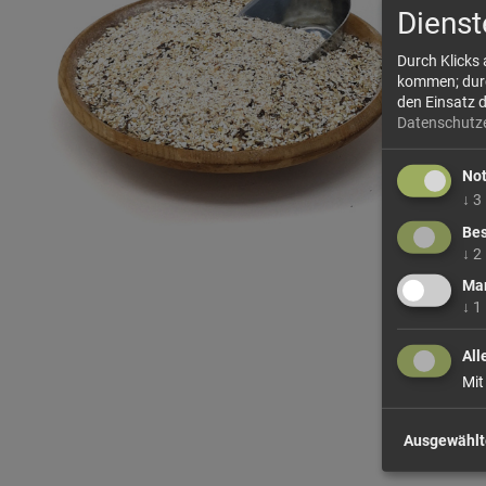
Dienst
Durch Klicks
kommen; durch
den Einsatz 
Datenschutz
No
↓
3
Bes
↓
2
Mar
↓
1
All
Mit
Ausgewählt