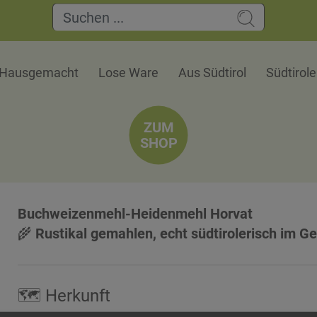
Hausgemacht
Lose Ware
Aus Südtirol
Südtirol
ZUM
SHOP
Buchweizenmehl-Heidenmehl Horvat
🌾
Rustikal gemahlen, echt südtirolerisch im 
🗺 Herkunft