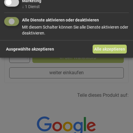
Marketing
↓
1
Dienst
Dieses Produkt führen wir lose.
Wählen Sie Ihre
Variante!
Alle Dienste aktivieren oder deaktivieren
Mit diesem Schalter können Sie alle Dienste aktivieren oder
deaktivieren.
ab 0,75 € / 100g
Ausgewählte akzeptieren
Alle akzeptieren
In den Warenkorb
weiter einkaufen
Teile dieses Produkt auf: