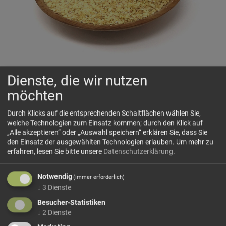
Dienste, die wir nutzen
Weizenkeime
möchten
🌾
Goldene Keimkraft aus dem Weizenkorn
Durch Klicks auf die entsprechenden Schaltflächen wählen Sie,
welche Technologien zum Einsatz kommen; durch den Klick auf
„Alle akzeptieren“ oder „Auswahl speichern“ erklären Sie, dass Sie
🗺 Herkunft
den Einsatz der ausgewählten Technologien erlauben.
Um mehr zu
Weizenkeime sind der nährstoffreiche Keimling des
erfahren, lesen Sie bitte unsere
Datenschutzerklärung
.
Weizenkorns und entstehen bei der schonenden
Verarbeitung von Weizen. Sie gelten als besonders
Notwendig
(immer erforderlich)
wertvoller Bestandteil des Korns, da im Keimling viele
↓
3
Dienste
natürliche Inhaltsstoffe konzentriert...
Besucher-Statistiken
mehr Infos +
↓
2
Dienste