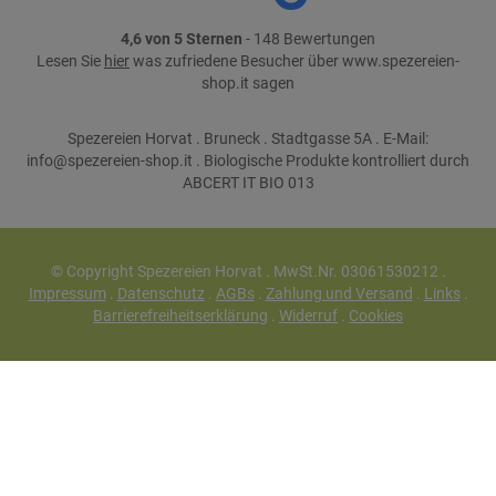
4,6 von 5 Sternen
- 148 Bewertungen
Lesen Sie
hier
was zufriedene Besucher über www.spezereien-
shop.it sagen
Spezereien Horvat . Bruneck . Stadtgasse 5A . E-Mail:
info@spezereien-shop.it . Biologische Produkte kontrolliert durch
ABCERT IT BIO 013
© Copyright Spezereien Horvat . MwSt.Nr. 03061530212 .
Impressum
.
Datenschutz
.
AGBs
.
Zahlung und Versand
.
Links
.
Barrierefreiheitserklärung
.
Widerruf
.
Cookies