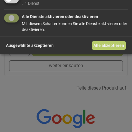
Dieses Produkt führen wir lose.
Wählen Sie Ihre
↓
1
Dienst
Variante!
Alle Dienste aktivieren oder deaktivieren
Mit diesem Schalter können Sie alle Dienste aktivieren oder
deaktivieren.
ab 0,50 € / 100g
Ausgewählte akzeptieren
Alle akzeptieren
In den Warenkorb
weiter einkaufen
Teile dieses Produkt auf: