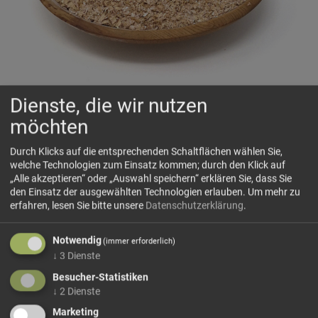
Dienste, die wir nutzen
Weizenkleie
möchten
🌾
Feine Kleie, kraftvoll aus dem vollen Weizenkorn
Durch Klicks auf die entsprechenden Schaltflächen wählen Sie,
welche Technologien zum Einsatz kommen; durch den Klick auf
„Alle akzeptieren“ oder „Auswahl speichern“ erklären Sie, dass Sie
🗺 Herkunft
den Einsatz der ausgewählten Technologien erlauben.
Um mehr zu
erfahren, lesen Sie bitte unsere
Datenschutzerklärung
.
Weizenkleie besteht aus den Keimlingen und den fast
mehlfreien Randschichten des Weizenkorns. Sie entsteht
Notwendig
bei der Verarbeitung von Weizen und bündelt genau jene
(immer erforderlich)
↓
3
Dienste
äußeren Kornbestandteile, die in der...
Besucher-Statistiken
mehr Infos +
↓
2
Dienste
Marketing