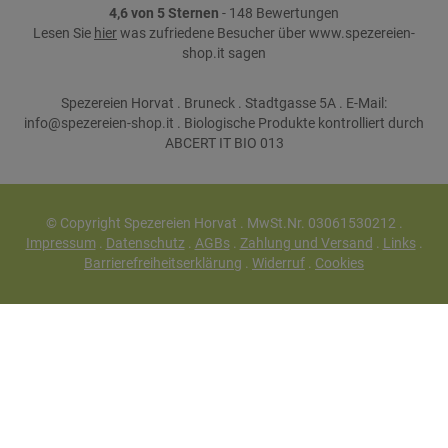
4,6 von 5 Sternen
- 148 Bewertungen
Lesen Sie
hier
was zufriedene Besucher über www.spezereien-
shop.it sagen
Spezereien Horvat . Bruneck . Stadtgasse 5A . E-Mail:
info@spezereien-shop.it . Biologische Produkte kontrolliert durch
ABCERT IT BIO 013
© Copyright Spezereien Horvat . MwSt.Nr. 03061530212 .
Impressum
.
Datenschutz
.
AGBs
.
Zahlung und Versand
.
Links
.
Barrierefreiheitserklärung
.
Widerruf
.
Cookies