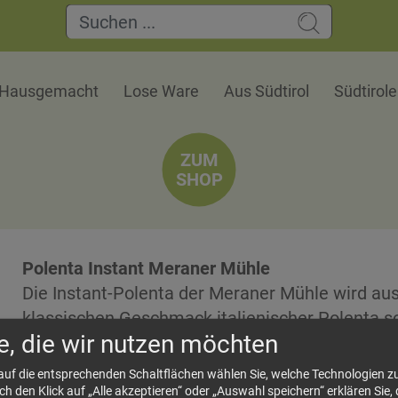
Hausgemacht
Lose Ware
Aus Südtirol
Südtirol
ZUM
SHOP
Polenta Instant Meraner Mühle
Die Instant-Polenta der Meraner Mühle wird aus
klassischen Geschmack italienischer Polenta sc
e, die wir nutzen möchten
eignet sich besonders gut zu Pilzen, Käse sowie
damit eine vielseitige Grundlage für die alpine 
 auf die entsprechenden Schaltflächen wählen Sie, welche Technologien 
 den Klick auf „Alle akzeptieren“ oder „Auswahl speichern“ erklären Sie, 