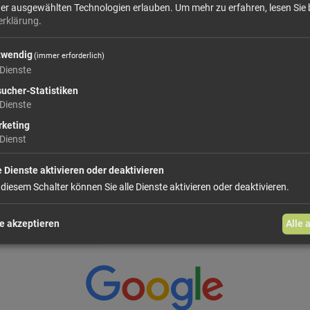
mehr Infos +
der ausgewählten Technologien erlauben.
Um mehr zu erfahren, lesen Sie 
erklärung
.
twendig
(immer erforderlich)
4,
Dienste
Größe: 500 g
Preis: 
ucher-Statistiken
Dienste
In den Warenkorb
keting
Dienst
weiter einkaufen
e Dienste aktivieren oder deaktivieren
 diesem Schalter können Sie alle Dienste aktivieren oder deaktivieren.
e akzeptieren
Alle 