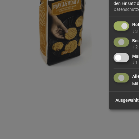
den Einsatz 
Datenschutz
No
↓
3
Bes
↓
2
Mar
↓
1
All
Mit
Ausgewählt