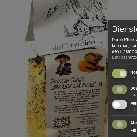
Dienst
Durch Klicks
kommen; durch
den Einsatz 
Datenschutz
No
↓
3
Bes
↓
2
Mar
↓
1
All
Mit