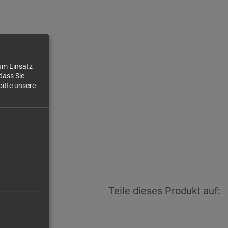
zum Einsatz
dass Sie
63 €/kg
bitte unsere
4,65 €
Teile dieses Produkt auf: