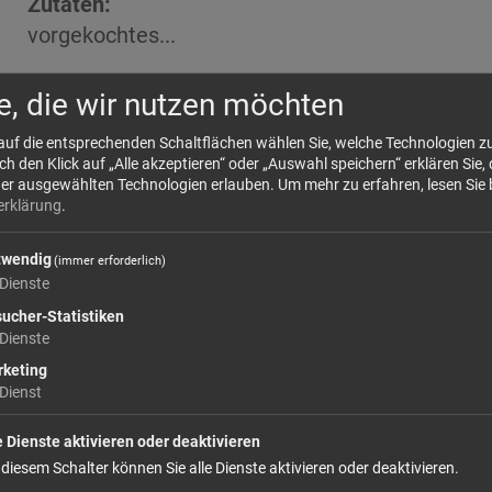
Zutaten:
vorgekochtes...
mehr Infos +
e, die wir nutzen möchten
 auf die entsprechenden Schaltflächen wählen Sie, welche Technologien 
 den Klick auf „Alle akzeptieren“ oder „Auswahl speichern“ erklären Sie, 
11,
der ausgewählten Technologien erlauben.
Um mehr zu erfahren, lesen Sie 
Größe: 400 g
Preis: 
erklärung
.
In den Warenkorb
twendig
(immer erforderlich)
Dienste
ucher-Statistiken
weiter einkaufen
Dienste
keting
Dienst
e Dienste aktivieren oder deaktivieren
 diesem Schalter können Sie alle Dienste aktivieren oder deaktivieren.