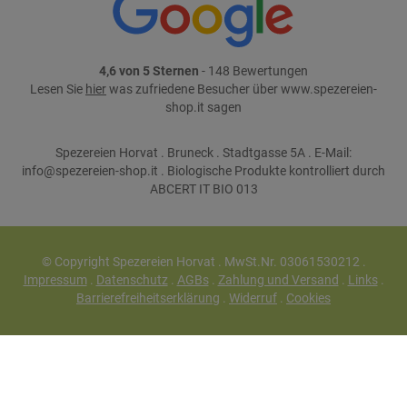
4,6 von 5 Sternen
- 148 Bewertungen
Lesen Sie
hier
was zufriedene Besucher über www.spezereien-
shop.it sagen
Spezereien Horvat . Bruneck . Stadtgasse 5A . E-Mail:
info@spezereien-shop.it . Biologische Produkte kontrolliert durch
ABCERT IT BIO 013
© Copyright Spezereien Horvat . MwSt.Nr. 03061530212 .
Impressum
.
Datenschutz
.
AGBs
.
Zahlung und Versand
.
Links
.
Barrierefreiheitserklärung
.
Widerruf
.
Cookies