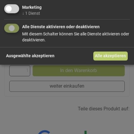
Beilage zu herzhaften Fleischgerichten. Für die Zubereitung
Marketing
werden 4 Teile gesalzenes Wasser zum Kochen gebracht
↓
1
Dienst
und 1 Teil Maisgrieß langsam eingerührt; anschließend
sollte die Polenta unter Rühren mindestens 40 Minuten
Alle Dienste aktivieren oder deaktivieren
garen.
Mit diesem Schalter können Sie alle Dienste aktivieren oder
deaktivieren.
2,47 €/kg
Ausgewählte akzeptieren
Alle akzeptieren
Größe: 750 g
Preis: 1,85 €
In den Warenkorb
weiter einkaufen
Teile dieses Produkt auf: