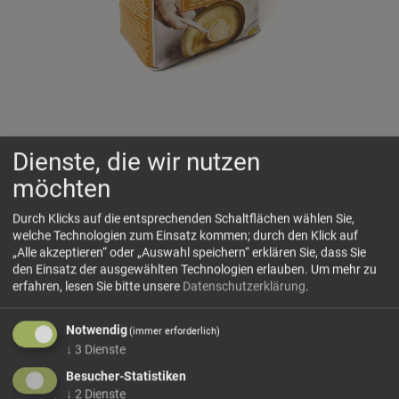
Polentamehl Meraner Mühle grob
Dienste, die wir nutzen
Für dieses grobe Polentamehl verwendet die Meraner
möchten
Mühle nur geprüften Mais erstklassiger Sorten, der
schonend zu grobkörnigem Polentamehl vermahlen wird.
Durch Klicks auf die entsprechenden Schaltflächen wählen Sie,
Dadurch entsteht eine besonders rustikale Polenta mit
welche Technologien zum Einsatz kommen; durch den Klick auf
kräftigerer Struktur und traditionellem Charakter, wie sie vor
„Alle akzeptieren“ oder „Auswahl speichern“ erklären Sie, dass Sie
allem in der herzhaften Küche geschätzt wird. Die Meraner
den Einsatz der ausgewählten Technologien erlauben.
Um mehr zu
Mühle steht dabei für sorgfältige Verarbeitung und
erfahren, lesen Sie bitte unsere
Datenschutzerklärung
.
Mühlentradition aus Südtirol.
In der Küche eignet sich grobes Polentamehl besonders gut
Notwendig
(immer erforderlich)
für kräftige Polentagerichte, die etwas mehr Biss und eine
↓
3
Dienste
rustikale Konsistenz haben dürfen. Es passt hervorragend
Besucher-Statistiken
zu Pilzen, Käse, Schmorgerichten, Wild oder als klassische
↓
2
Dienste