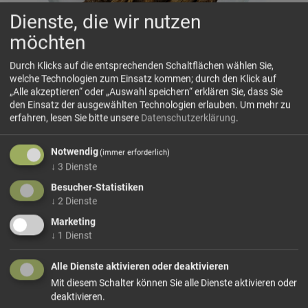
Dienste, die wir nutzen
möchten
Durch Klicks auf die entsprechenden Schaltflächen wählen Sie,
welche Technologien zum Einsatz kommen; durch den Klick auf
„Alle akzeptieren“ oder „Auswahl speichern“ erklären Sie, dass Sie
den Einsatz der ausgewählten Technologien erlauben.
Um mehr zu
Enzianwurzel
erfahren, lesen Sie bitte unsere
Datenschutzerklärung
.
Dieses Produkt führen wir lose.
Wählen Sie Ihre
Notwendig
(immer erforderlich)
Variante!
↓
3
Dienste
Besucher-Statistiken
↓
2
Dienste
ab 6,00 € / 100g
Marketing
↓
1
Dienst
In den Warenkorb
Alle Dienste aktivieren oder deaktivieren
Mit diesem Schalter können Sie alle Dienste aktivieren oder
deaktivieren.
weiter einkaufen