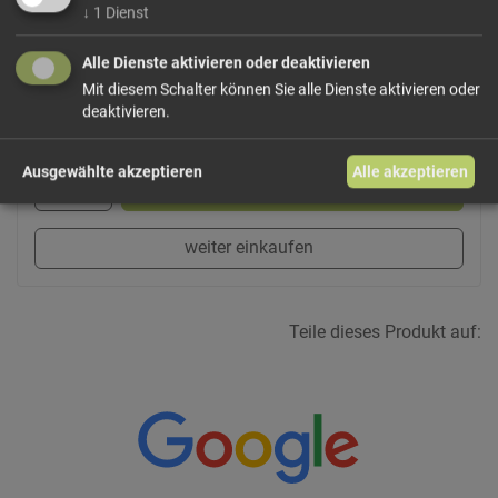
Dieses Produkt führen wir lose.
Wählen Sie Ihre
↓
1
Dienst
Variante!
Alle Dienste aktivieren oder deaktivieren
Mit diesem Schalter können Sie alle Dienste aktivieren oder
deaktivieren.
ab 4,50 € / 100g
Ausgewählte akzeptieren
Alle akzeptieren
In den Warenkorb
weiter einkaufen
Teile dieses Produkt auf: