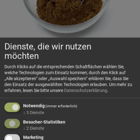
Dienste, die wir nutzen
Garam Masala
möchten
Warm duftend, fein geröstet und vielschichtig würzig
Durch Klicks auf die entsprechenden Schaltflächen wählen Sie,
welche Technologien zum Einsatz kommen; durch den Klick auf
„Alle akzeptieren“ oder „Auswahl speichern“ erklären Sie, dass Sie
🗺 Herkunft
den Einsatz der ausgewählten Technologien erlauben.
Um mehr zu
erfahren, lesen Sie bitte unsere
Datenschutzerklärung
.
Garam Masala ist eine klassische Gewürzmischung der
indischen Küche und wird traditionell aus warm duftenden
Notwendig
Gewürzen wie Koriander, Kreuzkümmel, Kardamom, Zimt,
(immer erforderlich)
↓
3
Dienste
Nelken, Pfeffer oder Muskat zusammengestellt. Je nach...
Besucher-Statistiken
mehr Infos +
↓
2
Dienste
Marketing