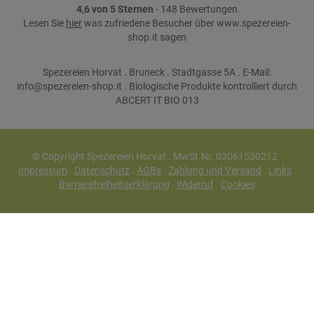
4,6 von 5 Sternen
- 148 Bewertungen
Lesen Sie
hier
was zufriedene Besucher über www.spezereien-
shop.it sagen
Spezereien Horvat . Bruneck . Stadtgasse 5A . E-Mail:
info@spezereien-shop.it . Biologische Produkte kontrolliert durch
ABCERT IT BIO 013
© Copyright Spezereien Horvat . MwSt.Nr. 03061530212 .
Impressum
.
Datenschutz
.
AGBs
.
Zahlung und Versand
.
Links
.
Barrierefreiheitserklärung
.
Widerruf
.
Cookies