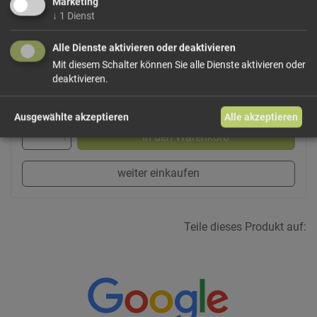
Marketing
↓
1
Dienst
Dieses Produkt führen wir lose.
Wählen Sie Ihre
Variante!
Alle Dienste aktivieren oder deaktivieren
Mit diesem Schalter können Sie alle Dienste aktivieren oder
deaktivieren.
ab 8,00 € / 100g
Ausgewählte akzeptieren
Alle akzeptieren
In den Warenkorb
weiter einkaufen
Teile dieses Produkt auf: