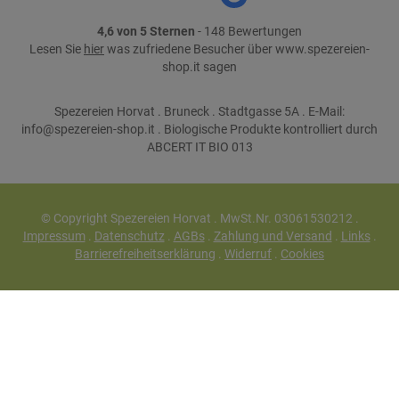
4,6 von 5 Sternen
- 148 Bewertungen
Lesen Sie
hier
was zufriedene Besucher über www.spezereien-
shop.it sagen
Spezereien Horvat . Bruneck . Stadtgasse 5A . E-Mail:
info@spezereien-shop.it . Biologische Produkte kontrolliert durch
ABCERT IT BIO 013
© Copyright Spezereien Horvat . MwSt.Nr. 03061530212 .
Impressum
.
Datenschutz
.
AGBs
.
Zahlung und Versand
.
Links
.
Barrierefreiheitserklärung
.
Widerruf
.
Cookies