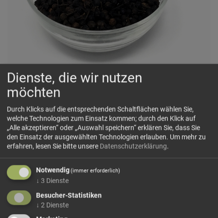
Dienste, die wir nutzen
Kubeben-Pfeffer
möchten
🌿
Pfeffrig warm, kampferartig frisch und fein bitter
Durch Klicks auf die entsprechenden Schaltflächen wählen Sie,
welche Technologien zum Einsatz kommen; durch den Klick auf
„Alle akzeptieren“ oder „Auswahl speichern“ erklären Sie, dass Sie
🗺 Herkunft
den Einsatz der ausgewählten Technologien erlauben.
Um mehr zu
Kubebenpfeffer, auch Stielpfeffer oder Java-Pfeffer
erfahren, lesen Sie bitte unsere
Datenschutzerklärung
.
genannt, stammt ursprünglich aus den tropischen
Regionen Indonesiens, besonders von Java und Sumatra.
Notwendig
(immer erforderlich)
Die kleinen Beeren sind an ihrem charakteristischen Stiel
↓
3
Dienste
zu...
Besucher-Statistiken
mehr Infos +
↓
2
Dienste